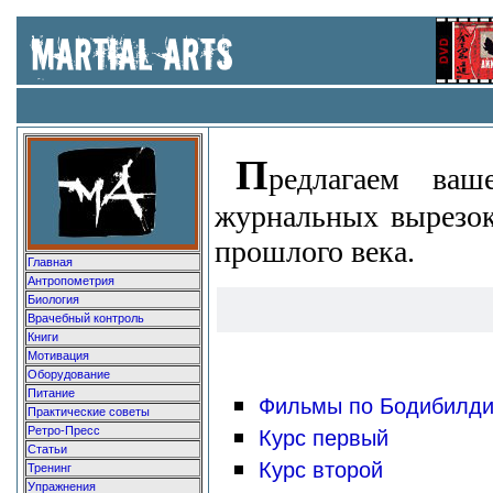
П
редлагаем ва
журнальных вырезок 
прошлого века.
Главная
Антропометрия
Биология
Врачебный контроль
Книги
Мотивация
Оборудование
Питание
Фильмы по Бодибилди
Практические советы
Ретро-Пресс
Курс первый
Статьи
Курс второй
Тренинг
Упражнения