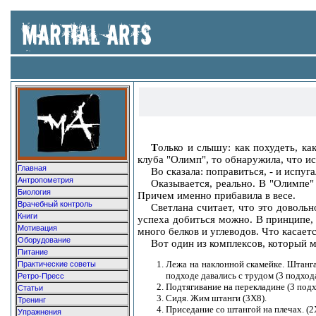
Т
олько и слышу: как похудеть, ка
клуба "Олимп", то обнаружила, что ис
Главная
Во сказала: поправиться, - и испу
Антропометрия
Оказывается, реально. В "Олимпе"
Биология
Причем именно прибавила в весе.
Врачебный контроль
Светлана считает, что это доволь
Книги
успеха добиться можно. В принципе,
Мотивация
много белков и углеводов. Что касает
Оборудование
Вот один из комплексов, который 
Питание
Лежа на наклонной скамейке. Штанга
Практические советы
подходе давались с трудом (3 подхода
Ретро-Пресс
Подтягивание на перекладине (3 под
Статьи
Сидя. Жим штанги (3Х8).
Тренинг
Приседание со штангой на плечах. (2Х
Упражнения