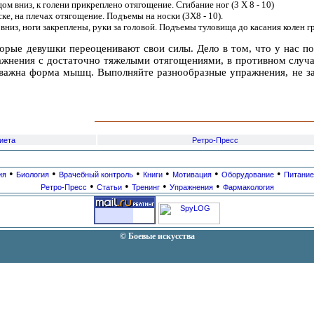
ом вниз, к голени прикреплено отягощение. Сгибание ног (3 Х 8 - 10)
ке, на плечах отягощение. Подъемы на носки (3Х8 - 10).
вниз, ноги закреплены, руки за головой. Подъемы туловища до касания колен г
орые девушки переоценивают свои силы. Дело в том, что у нас п
ажнения с достаточно тяжелыми отягощениями, в противном случае
ажна форма мышц. Выполняйте разнообразные упражнения, не забы
иета
Ретро-Пресс
•
•
•
•
•
•
ия
Биология
Врачебный контроль
Книги
Мотивация
Оборудование
Питание
•
•
•
•
Ретро-Пресс
Статьи
Тренинг
Упражнения
Фармакология
© Боевые искусства