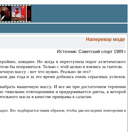
Наперекор моде
Источник: Советский спорт 1989 г
тройнее, изящнее. Но когда я переступила порог атлетического
ели бы поправиться. Только с этой целью и взялись за гантели.
шечную массу - вот что нужно. Реально ли это?
мом два года и за это время добилась очень серьезных успехов.
м набрать мышечную массу. И все же при достаточном терпении
но тяжелыми отягощениями и придерживается диеты, в которой
ительного масла в качестве приправы к салатам.
ыдох. Вес подбирается таким образом, чтобы два последних повторения в