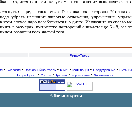
йка находится под тем же углом, а упражнение выполняется леж
ть согнутых перед грудью руках. Разводка рук в стороны. Угол нак
 надо убрать излишние жировые отложения, упражнения, упражн
в этом случае надо позаботиться и о диете. Исключите из своего 
чить в размерах, количество повторений снижается до 6 - 8, вес о
ичном развитии всех частей тела.
Ретро-Пресс
•
•
•
•
•
•
ия
Биология
Врачебный контроль
Книги
Мотивация
Оборудование
Питание
•
•
•
•
Ретро-Пресс
Статьи
Тренинг
Упражнения
Фармакология
© Боевые искусства