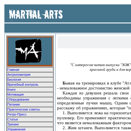
"С интересом читаю выпуски "ЗОЖ",
красивой груди и для к
Главная
Антропометрия
Биология
Б
ывая на тренировках в клубе "Ат
Врачебный контроль
- немаловажное достоинство женской 
Книги
Каждая из девушек решала свои 
Мотивация
необходимы упражнения с легкими 
Оборудование
определенные пучки мышц. Одним сл
Питание
расскажу об упражнениях, которые "п
Практические советы
1. Выполняется лежа на горизонтал
Ретро-Пресс
пулловер. Его применяют практически
Статьи
что является немаловажным фактором
Тренинг
2. Жим штанги. Выполняется также
Упражнения