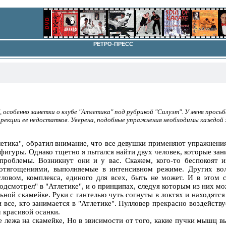
РЕТРО-ПРЕСС
 особенно заметки о клубе "Атлетика" под рубрикой "Силуэт". У меня просьб
оррекции ее недостатков. Уверена, подобные упражнения необходимы каждой
летика", обратил внимание, что все девушки применяют упражнения
фигуры. Однако тщетно я пытался найти двух человек, которые зан
проблемы. Возникнут они и у вас. Скажем, кого-то беспокоят 
отягощениями, выполняемые в интенсивном режиме. Других вол
овом, комплекса, единого для всех, быть не может. И в этом
одсмотрел" в "Атлетике", и о принципах, следуя которым из них мо
ьной скамейке. Руки с гантелью чуть согнуты в локтях и находятся
 все, кто занимается в "Атлетике". Пулловер прекрасно воздейству
 красивой осанки.
 лежа на скамейке, Но в звисимости от того, какие пучки мышц вы