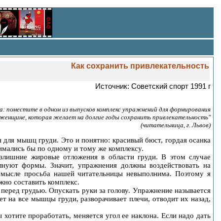
Как сохранить привлекательность
Источник: Советский спорт 1991 г
а: поместите в одном из выпусков комплекс упражнений для формирования
 женщине, которая желает на долгие годы сохранить привлекательность"
(читательница, г. Львов)
 для мышц груди. Это и понятно: красивый бюст, гордая осанка
имались бы по одному и тому же комплексу.
излишние жировые отложения в области груди. В этом случае
нуют формы. Значит, упражнения должны воздействовать на
 смысле просьба нашей читательницы невыполнима. Поэтому я
жно составить комплекс.
 перед грудью. Опускать руки за голову. Упражнение называется
ет на все мышцы груди, разворачивает плечи, отводит их назад,
 хотите проработать, меняется угол ее наклона. Если надо дать