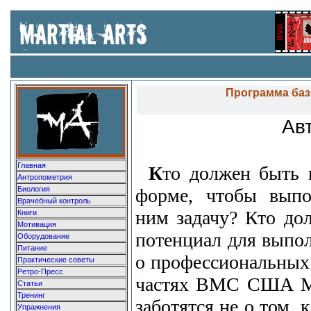
П
рограмма баз
Ав
Главная
К
то должен быть 
Антропометрия
Биология
форме, чтобы выпо
Врачебный контроль
ним задачу? Кто дол
Книги
Мотивация
потенциал для выпол
Оборудование
Питание
о профессиональных
Практические советы
Ретро-Пресс
частях ВМС США М
Статьи
Тренинг
заботятся не о том, 
Упражнения