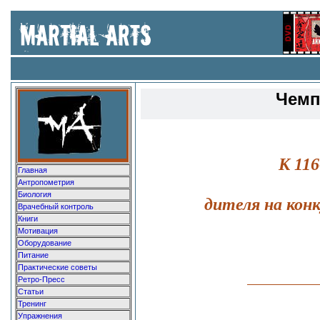
Чемп
К 11
Главная
Антропометрия
Биология
дителя на кон
Врачебный контроль
Книги
Мотивация
Оборудование
Питание
Практические советы
Ретро-Пресс
Статьи
Тренинг
Упражнения