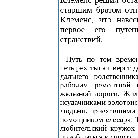
старшим братом отпр
Клеменс, что навс
первое его путеш
странствий.
Путь по тем времен
четырех тысяч верст д
дальнего родственни
рабочим ремонтной 
железной дороги. Жил
неудачниками-золотоиск
людьми, приехавшими н
помощником слесаря. Т
любительский кружок 
приобщаться к спорту.