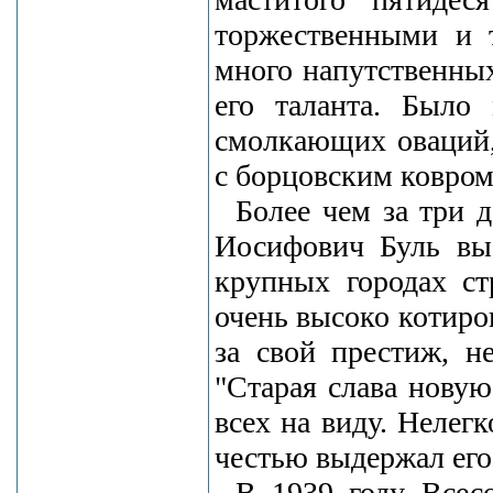
торжественными и т
много напутственных
его таланта. Было
смолкающих оваций,
с борцовским ковром
Более чем за три 
Иосифович Буль выс
крупных городах ст
очень высоко котиров
за свой престиж, н
"Старая слава новую
всех на виду. Нелег
честью выдержал его:
В 1939 году Всес