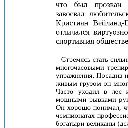
что был прозван 
завоевал любительс
Кристиан Вейланд-Ш
отличался виртуозн
спортивная обществе
Стремясь стать силь
многочасовыми тренир
упражнения. Посадив на
живым грузом он много
Часто уходил в лес 
мощными рывками рук 
Он хорошо понимал, ч
чемпионатах профессио
богатыри-великаны (дел