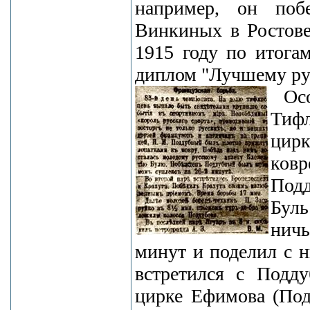
например, он поб
Винкиных в Ростове
1915 году по итога
диплом "Лучшему ру
Ос
Тиф
цирк
ков
Под
Буль
ничь
минут и поделил с н
встретился с Подд
цирке Ефимова (Под