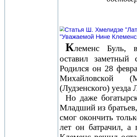
К
леменс Буль, 
оставил заметный с
Родился он 28 февр
Михайловской (М
(Лудзенского) уезда 
Но даже богатырск
Младший из братьев
смог окончить толь
лет он батрачил, а
Клеменс решил оста