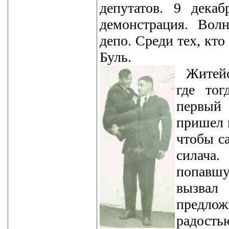
депутатов. 9 декаб
демонстрация. Волн
депо. Среди тех, кто
Буль.
Житейс
где тог
первый 
пришел 
чтобы с
силача
попавшу
вызвал
предлож
радост