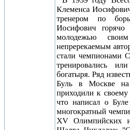
Клеменса Иосифович
тренером по бор
Иосифович горячо 
молодежью свои
непререкаемым автор
стали чемпионами С
тренировались или
богатыря. Ряд извес
Буль в Москве на 
приходили к своему
что написал о Буле
многократный чемпи
XV Олимпийских и
Шалва Чихладзе: "