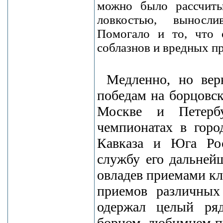
можно было рассчитыв
ловкостью, выносли
Помогало и то, что 
соблазнов и вредных пр
Медленно, но ве
победам на борцовск
Москве и Петербу
чемпионатах в горо
Кавказа и Юга Ро
службу его дальней
овладев приемами кл
приемов различных
одержал целый ря
борцом, любимцем п