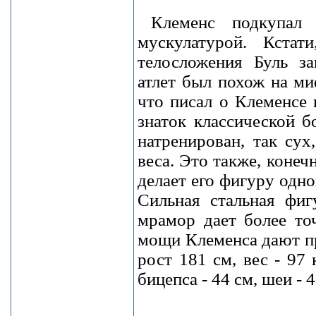
Клеменс подкупал 
мускулатурой. Кстат
телосложения Буль з
атлет был похож на ми
что писал о Клеменсе 
знаток классической б
натренирован, так сух
веса. Это также, коне
делает его фигуру одн
Сильная стальная фиг
мрамор дает более то
мощи Клеменса дают пр
рост 181 см, вес - 97 
бицепса - 44 см, шеи - 4