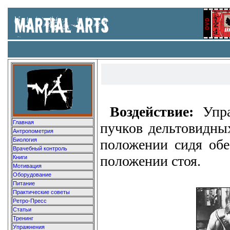
Воздействие:
Упра
Главная
пучков дельтовидны
Антропометрия
Биология
положении сидя обе
Врачебный контроль
положении стоя.
Книги
Мотивация
Оборудование
Питание
Практические советы
Ретро-Пресс
Статьи
Тренинг
Упражнения