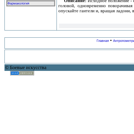
Описание:
Исходное положение - с
Фармакология
головой, одновременно поворачивая
опускайте гантели и, вращая ладони, 
•
Главная
Антропометр
© Боевые искусства