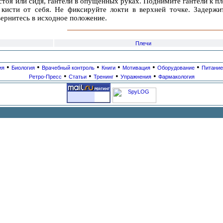
тоя или сидя, гантели в опущенных руках. Поднимите гантели к пл
 кисти от себя. Не фиксируйте локти в верхней точке. Задержи
вернитесь в исходное положение.
Плечи
•
•
•
•
•
•
ия
Биология
Врачебный контроль
Книги
Мотивация
Оборудование
Питание
•
•
•
•
Ретро-Пресс
Статьи
Тренинг
Упражнения
Фармакология