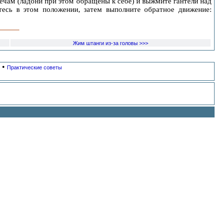
ечам (ладони при этом обращены к себе) и выжмите гантели над
тесь в этом положении, затем выполните обратное движение:
Жим штанги из-за головы >>>
•
Практические советы