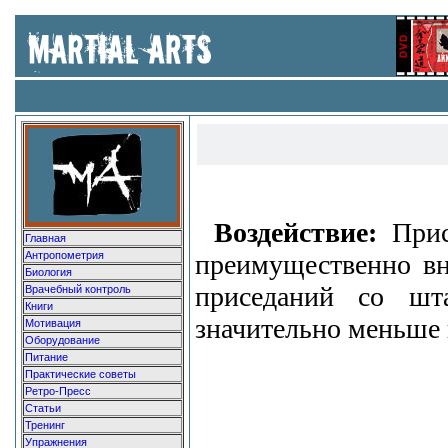
Воздействие:
Прис
Главная
преимущественно вн
Антропометрия
Биология
приседаний со шт
Врачебный контроль
Книги
значительно меньше
Мотивация
Оборудование
Питание
Практические советы
Ретро-Пресс
Статьи
Тренинг
Упражнения