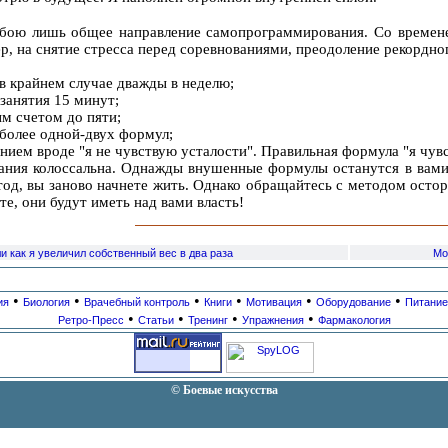
бою лишь общее направление самопрограммирования. Со времене
, на снятие стресса перед соревнованиями, преодоление рекордног
 в крайнем случае дважды в неделю;
занятия 15 минут;
ым счетом до пяти;
 более одной-двух формул;
нием вроде "я не чувствую усталости". Правильная формула "я чув
ния колоссальна. Однажды внушенные формулы останутся в вами 
метод, вы заново начнете жить. Однако обращайтесь с методом ос
е, они будут иметь над вами власть!
и как я увеличил собственный вес в два раза
Мо
•
•
•
•
•
•
ия
Биология
Врачебный контроль
Книги
Мотивация
Оборудование
Питание
•
•
•
•
Ретро-Пресс
Статьи
Тренинг
Упражнения
Фармакология
© Боевые искусства