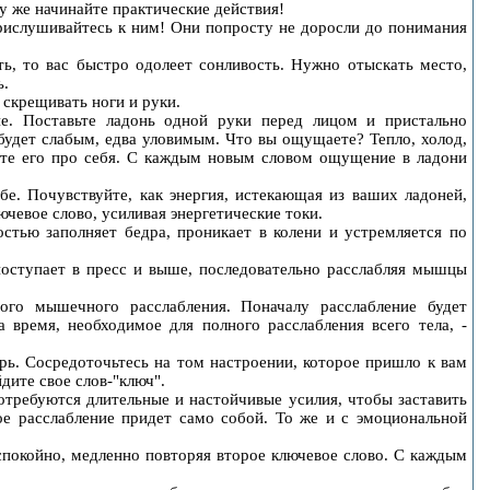
зу же начинайте практические действия!
рислушивайтесь к ним! Они попросту не доросли до понимания
ь, то вас быстро одолеет сонливость. Нужно отыскать место,
ь.
 скрещивать ноги и руки.
ие. Поставьте ладонь одной руки перед лицом и пристально
будет слабым, едва уловимым. Что вы ощущаете? Тепло, холод,
йте его про себя. С каждым новым словом ощущение в ладони
бе. Почувствуйте, как энергия, истекающая из ваших ладоней,
чевое слово, усиливая энергетические токи.
стью заполняет бедра, проникает в колени и устремляется по
 поступает в пресс и выше, последовательно расслабляя мышцы
ого мышечного расслабления. Поначалу расслабление будет
 время, необходимое для полного расслабления всего тела, -
рь. Сосредоточьтесь на том настроении, которое пришло к вам
дите свое слов-"ключ".
потребуются длительные и настойчивые усилия, чтобы заставить
ое расслабление придет само собой. То же и с эмоциональной
спокойно, медленно повторяя второе ключевое слово. С каждым