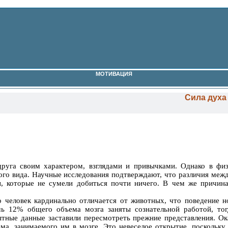
МОТИВАЦИЯ
Сила духа
руга своим характером, взглядами и привычками. Однако в фи
ого вида. Научные исследования подтверждают, что различия меж
ты, которые не сумели добиться почти ничего. В чем же причин
о человек кардинально отличается от животных, что поведение н
шь 12% общего объема мозга заняты сознательной работой, тог
тные данные заставили пересмотреть прежние представления. Ока
ема, занимаемого им в мозге. Это невеселое открытие, поскольку