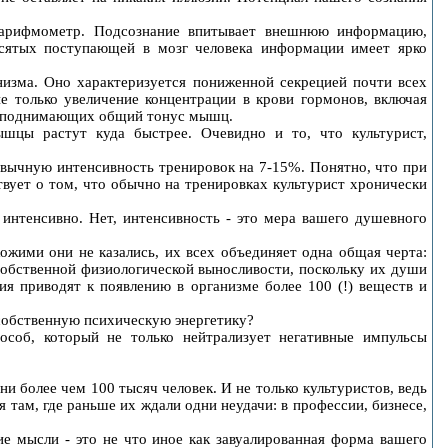
й арифмометр. Подсознание впитывает внешнюю информацию,
десятых поступающей в мозг человека информации имеет ярко
изма. Оно характеризуется пониженной секрецией почти всех
е только увеличение концентрации в крови гормонов, включая
 и поднимающих общий тонус мышц.
шцы растут куда быстрее. Очевидно и то, что культурист,
ивычную интенсивность тренировок на 7-15%. Понятно, что при
твует о том, что обычно на тренировках культурист хронически
я интенсивно. Нет, интенсивность - это мера вашего душевного
ожими они не казались, их всех объединяет одна общая черта:
собственной физиологической выносливости, поскольку их души
ия приводят к появлению в организме более 100 (!) веществ и
 собственную психическую энергетику?
особ, который не только нейтрализует негативные импульсы
 более чем 100 тысяч человек. И не только культуристов, ведь
 там, где раньше их ждали одни неудачи: в профессии, бизнесе,
е мысли - это не что иное как завуалированная форма вашего