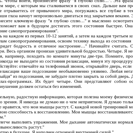
ь. Чтобы войти, произнесите фразу "я глубоко сплю…". Эта фраз
ом мире, с которым мы сталкиваемся в своих снах. Дальше вам п
ше отрываетесь от привычного мира, погружаясь все глубже в те
аши глаза начнут непроизвольно двигаться под закрытыми веками. Э
знесите ключевую фразу "я глубоко сплю…" и мысленно осмотрите
поможет вам в будущем достигать этого состояния быстрее. Она 
ояние самопрограммирования".
 на каждом из первых 10-12 занятий, а затем на каждом третьем и
м самопрограммирования, освоим технику выхода из состояния ре
 придет бодрость и отличное настроение…" Начинайте считать. 
Три. Весь организм пронизан удивительной бодростью. Четыре. Я не
ся, например, походить по комнате минуты две-три. Помните, пр
икогда не выходите из состояния релаксации, минуя эту процедуру.
йствуйте: отвечайте на телефонный звонок, открывайте дверь, если 
елаксации ваше подсознание необыкновенно уязвимо. Любая нега
йдя" из подсознания, не забудьте плотно закрыть за собой дверь. 
лах-программах. Их будет четыре. Они представляют собою о
внушения должен остаться без изменений.
тельную, радостную информацию, которая полезна моему физическ
го зрения. Я никогда не думаю ни о чем неприятном. Я думаю толь
не нравится, что мои мышцы растут. С каждой новой тренировкой мо
 мою способность к восстановлению. Мои мышцы восстанавливаютс
м."
 легче выполнять упражнения. Мое дыхание автоматически нормали
выносливость растут."
мотрю в будущее. Я наполнен огромной внутренней силой."