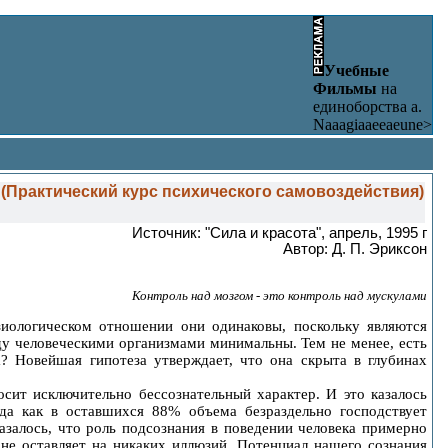
Учебные
Фильмы
на
единоборства a.
Naaagiaaeeaeune>
 (Практический курс психического самовоздействия)
Источник: "Сила и красота", апрель, 1995 г
Автор: Д. П. Эриксон
Контроль над мозгом - это контроль над мускулами
зиологическом отношении они одинаковы, поскольку являются
ду человеческими организмами минимальны. Тем не менее, есть
а? Новейшая гипотеза утверждает, что она скрыта в глубинах
осит исключительно бессознательный характер. И это казалось
да как в оставшихся 88% объема безраздельно господствует
залось, что роль подсознания в поведении человека примерно
 не оставляет на никаких иллюзий. Потенциал нашего сознания