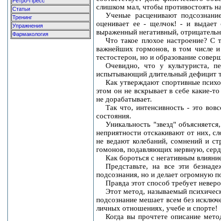
Ретро-Пресс
слишком мал, чтобы противостоять н
Статьи
Ученые расценивают подсознани
Тренинг
оценивает ее - щелчок! - и выдает
Упражнения
выраженный негативный, отрицательны
Фармакология
Что такое плохое настроение? С
важнейших гормонов, в том числе и 
тестостерон, но и образование сов
Очевидно, что у культуриста, 
испытывающий длительный дефицит те
Как утверждают спортивные психо
этом он не вскрывает в себе какие-т
не дорабатывает.
Так что, интенсивность - это вов
состояния.
Уникальность "звезд" объясняется
неприятности отскакивают от них, с
не ведают колебаний, сомнений и ст
гомонов, подавляющих нервную, се
Как бороться с негативным влияни
Представьте, на все эти безнад
подсознания, но и делает огромную 
Правда этот способ требует неверо
Этот метод, называемый психическ
подсознание мешает всем без исключен
личных отношениях, учебе и спорте!
Когда вы прочтете описание мето