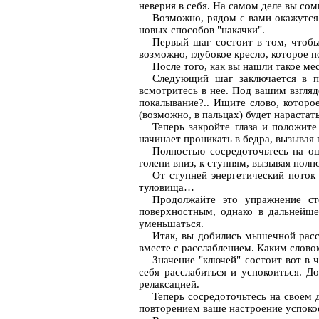
неверия в себя. На самом деле вы сом
Возможно, рядом с вами окажутся
новых способов "накачки".
Первый шаг состоит в том, чтобы
возможно, глубокое кресло, которое п
После того, как вы нашли такое ме
Следующий шаг заключается в по
всмотритесь в нее. Под вашим взгля
покалывание?.. Ищите слово, котор
(возможно, в пальцах) будет нарастат
Теперь закройте глаза и положит
начинает проникать в бедра, вызывая
Полностью сосредоточьтесь на ощ
голени вниз, к ступням, вызывая полн
От ступней энергетический поток 
туловища…
Продолжайте это упражнение ст
поверхностным, однако в дальнейшем
уменьшаться.
Итак, вы добились мышечной рассл
вместе с расслаблением. Каким слово
Значение "ключей" состоит вот в 
себя расслабиться и успокоиться. 
релаксацией.
Теперь сосредоточьтесь на своем 
повторением ваше настроение успоко