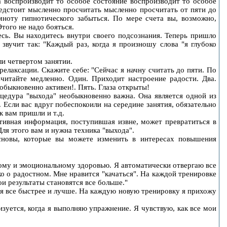
а воспроизводит то особое состояние воспроизводит то особое
редстоит мысленно просчитать мысленно просчитать от пяти до
мноту гипнотического забыться. По мере счета вы, возможно,
того не надо бояться.
сь. Вы находитесь внутри своего подсознания. Теперь пришло
звучит так: "Каждый раз, когда я произношу слова "я глубоко
ли четвертом занятии.
лаксации. Скажите себе: "Сейчас я начну считать до пяти. По
Считайте медленно. Один. Приходит настроение радости. Два.
обыкновенно активен!. Пять. Глаза открыты!
оцедура "выхода" необыкновенно важна. Она является одной из
 Если вас вдруг побеспокоили на середине занятия, обязательно
к вам пришли и т.д.
тивная информация, поступившая извне, может превратиться в
Для этого вам и нужна техника "выхода".
сновы, которые вы можете изменить в интересах повышения
ому и эмоциональному здоровью. Я автоматически отвергаю все
ко о радостном. Мне нравится "качаться". На каждой тренировке
и результаты становятся все больше."
я все быстрее и лучше. На каждую новую тренировку я прихожу
зуется, когда я выполняю упражнение. Я чувствую, как все мои