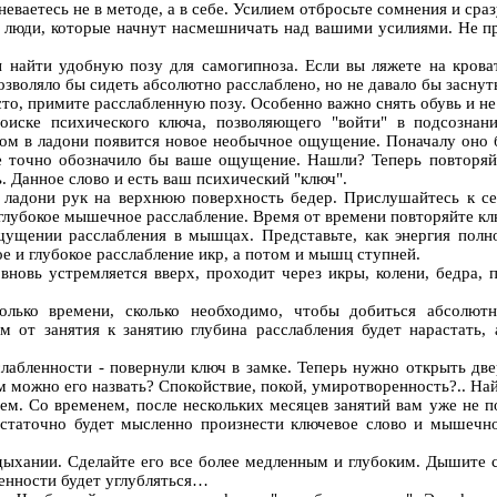
неваетесь не в методе, а в себе. Усилием отбросьте сомнения и сра
 люди, которые начнут насмешничать над вашими усилиями. Не п
 найти удобную позу для самогипноза. Если вы ляжете на кроват
озволяло бы сидеть абсолютно расслаблено, но не давало бы заснут
сто, примите расслабленную позу. Особенно важно снять обувь и не
иске психического ключа, позволяющего "войти" в подсознан
дом в ладони появится новое необычное ощущение. Поначалу оно 
ое точно обозначило бы ваше ощущение. Нашли? Теперь повторя
ь. Данное слово и есть ваш психический "ключ".
е ладони рук на верхнюю поверхность бедер. Прислушайтесь к се
 глубокое мышечное расслабление. Время от времени повторяйте клю
ущении расслабления в мышцах. Представьте, как энергия полно
ое и глубокое расслабление икр, а потом и мышц ступней.
вновь устремляется вверх, проходит через икры, колени, бедра,
олько времени, сколько необходимо, чтобы добиться абсолютн
 от занятия к занятию глубина расслабления будет нарастать, а
абленности - повернули ключ в замке. Теперь нужно открыть две
м можно его назвать? Спокойствие, покой, умиротворенность?.. Най
чем. Со временем, после нескольких месяцев занятий вам уже не 
Достаточно будет мысленно произнести ключевое слово и мышечн
дыхании. Сделайте его все более медленным и глубоким. Дышите 
енности будет углубляться…