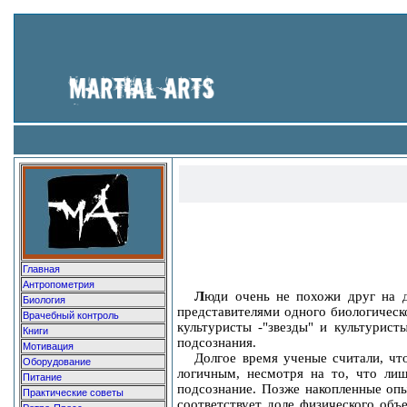
Главная
Антропометрия
Л
юди очень не похожи друг на д
Биология
представителями одного биологическ
Врачебный контроль
культуристы -"звезды" и культурис
Книги
подсознания.
Мотивация
Долгое время ученые считали, чт
Оборудование
логичным, несмотря на то, что ли
Питание
подсознание. Позже накопленные опы
Практические советы
соответствует доле физического объ