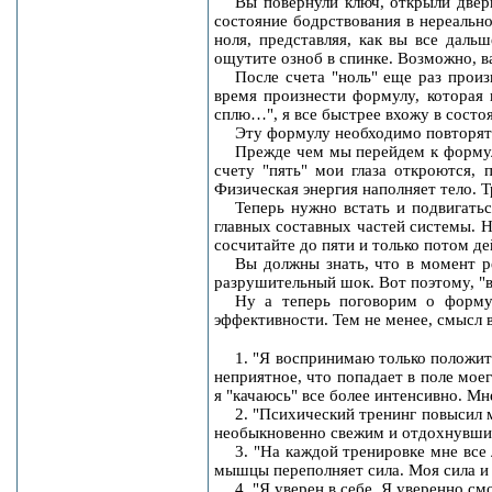
Вы повернули ключ, открыли двер
состояние бодрствования в нереальн
ноля, представляя, как вы все даль
ощутите озноб в спинке. Возможно, в
После счета "ноль" еще раз прои
время произнести формулу, которая 
сплю…", я все быстрее вхожу в сост
Эту формулу необходимо повторять
Прежде чем мы перейдем к формула
счету "пять" мои глаза откроются,
Физическая энергия наполняет тело. 
Теперь нужно встать и подвигать
главных составных частей системы. Н
сосчитайте до пяти и только потом де
Вы должны знать, что в момент р
разрушительный шок. Вот поэтому, "вы
Ну а теперь поговорим о форму
эффективности. Тем не менее, смысл 
1. "Я воспринимаю только положи
неприятное, что попадает в поле мое
я "качаюсь" все более интенсивно. М
2. "Психический тренинг повысил
необыкновенно свежим и отдохнувши
3. "На каждой тренировке мне все
мышцы переполняет сила. Моя сила и 
4. "Я уверен в себе. Я уверенно с