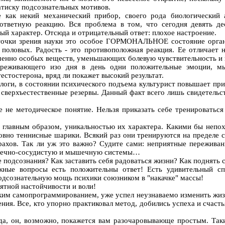
атиску подсознательных мотивов.
е как некий механический прибор, своего рода биологически
 ответную реакцию. Вся проблема в том, что сегодня девять 
й характер. Отсюда и отрицательный ответ: плохое настроение.
 точки зрения науки это особое ГОРМОНАЛЬНОЕ состояние орган
половых. Радость - это противоположная реакция. Ее отличает н
ершенно особых веществ, уменьшающих болевую чувствительность
переживающего изо дня в день одни положительные эмоции, мы
стостерона, вряд ли покажет высокий результат.
логи, в состоянии психического подъема культурист повышает пр
о сверхъестественные резервы. Данный факт всего лишь свидетельс
се не методическое понятие. Нельзя приказать себе тренироватьс
, главным образом, уникальностью их характера. Какими бы непох
ловно теннисные шарики. Всякий раз они тренируются на пределе 
рахов. Так ли уж это важно? Судите сами: неприятные переживан
рдечно-сосудистую и мышечную системы…
е подсознания? Как заставить себя радоваться жизни? Как поднять
ежные вопросы есть положительны ответ! Есть удивительный сп
подсознательную мощь психики союзником в "накачке" массы!
ятной настойчивости и воли!
им самопрограммированием, уже успел неузнаваемо изменить жизни
ия. Все, кто упорно практиковал метод, добились успеха и счастья
да, он, возможно, покажется вам разочаровывающе простым. Таки