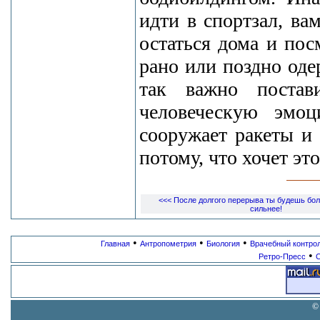
идти в спортзал, в
остаться дома и пос
рано или поздно оде
так важно поста
человеческую эмо
сооружает ракеты и 
потому, что хочет э
<<< После долгого перерыва ты будешь бо
сильнее!
•
•
•
Главная
Антропометрия
Биология
Врачебный контро
•
Ретро-Пресс
С
©