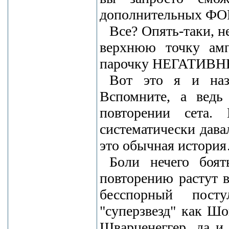
дополнительных Ф
Все? Опять-таки, н
верхнюю точку амп
парочку НЕГАТИВНЫ
Вот это я и наз
Вспомните, а ведь
повторении сета.
систематически дава
это обычная истори
Боли нечего боят
повторению растут 
бесспорный пост
"суперзвезд" как Ш
Шварценеггер, да и