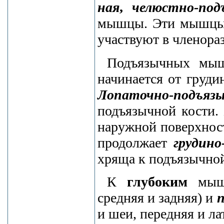
ная
,
челюстно-под
мышцы. Эти мышцы 
участвуют в членора
Подъязычных мы
начинается от груди
Лопаточно-подъяз
подъязычной кости
наружной поверхнос
продолжает
грудин
хряща к подъязычной
К
глубоким
мышц
средняя и задняя) и
п
и шеи, передняя и л