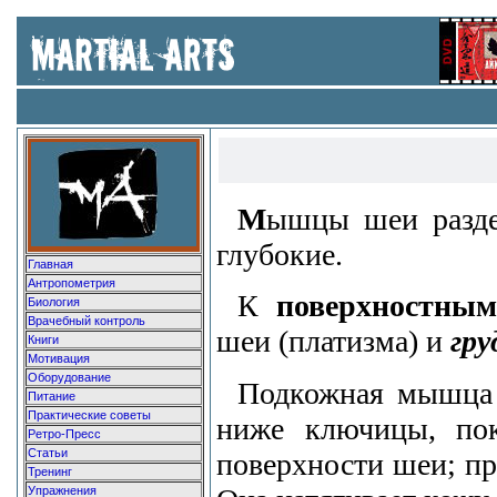
М
ышцы шеи разде
глубокие.
Главная
Антропометрия
К
поверхностным
Биология
Врачебный контроль
шеи (платизма) и
гру
Книги
Мотивация
Оборудование
Подкожная мышца (
Питание
Практические советы
ниже ключицы, по
Ретро-Пресс
Статьи
поверхности шеи; пр
Тренинг
Упражнения