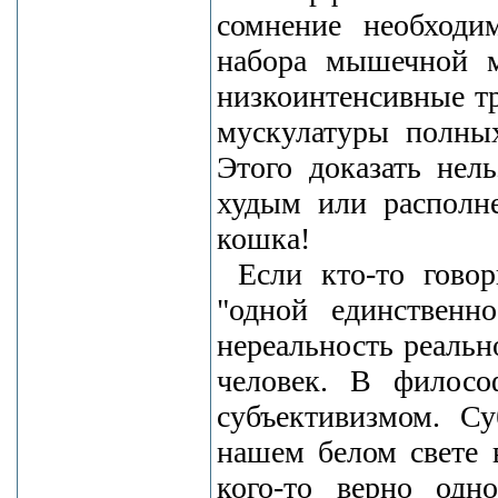
сомнение необходи
набора мышечной м
низкоинтенсивные т
мускулатуры полных
Этого доказать нел
худым или располне
кошка!
Если кто-то гово
"одной единственн
нереальность реально
человек. В филосо
субъективизмом. Су
нашем белом свете 
кого-то верно одн