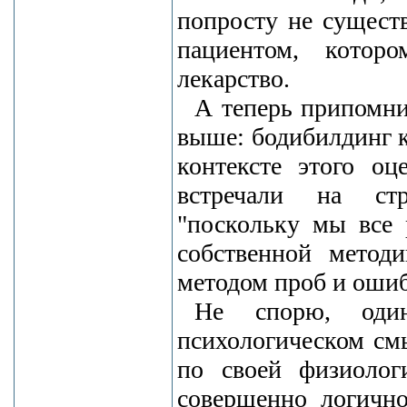
попросту не существ
пациентом, котор
лекарство.
А теперь припомни
выше: бодибилдинг к
контексте этого оц
встречали на стр
"поскольку мы все 
собственной метод
методом проб и ошиб
Не спорю, оди
психологическом см
по своей физиолог
совершенно логично