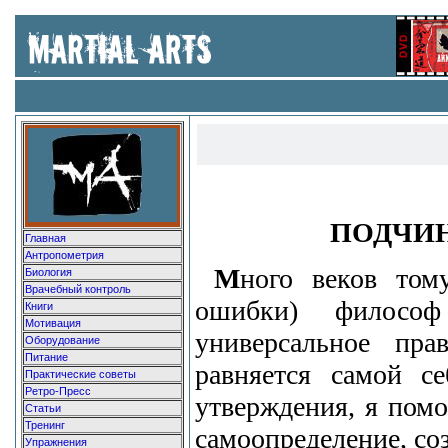
ПОДЧИ
Главная
Антропометрия
М
ного веков том
Биология
Врачебный контроль
ошибки) филосо
Книги
Мотивация
универсальное пр
Оборудование
Питание
равняется самой с
Практические советы
Ретро-Пресс
утверждения, я помо
Статьи
Тренинг
самоопределение, со
Упражнения