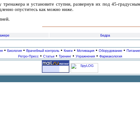
 тренажера и установите ступни, развернув их под 45-градусным
дленно опуститесь как можно ниже.
пней.
нажере
Бедра
•
•
•
•
•
•
ия
Биология
Врачебный контроль
Книги
Мотивация
Оборудование
Питание
•
•
•
•
Ретро-Пресс
Статьи
Тренинг
Упражнения
Фармакология