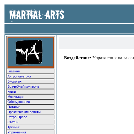
Воздействие:
Упражнения на гакк-
Главная
Антропометрия
Биология
Врачебный контроль
Книги
Мотивация
Оборудование
Питание
Практические советы
Ретро-Пресс
Статьи
Тренинг
Упражнения