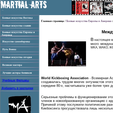
Боевые искусства Востока
Главная страница /
Боевые искусства Европы и Америки
Боевые искусства славян
Межд
Боевые искусства Европы и
Америки
В
настоящее вр
Искусство самообороны
много междуна
WKA, WAKO, IK
Путь Воина
Боевые искусства сегодня
Великие мастера
Лучшие актеры боевиков
World Kickboxing Association
- Всемирная Ас
Учебные Фильмы
создавалась трудом многих энтузиастов этого
середине 80-х, насчитывала уже более трех д
Добавить в закладки
Серьезные проблемы в функционировании этой
членов в новообразованную организацию с ид
Причиной этому послужили политические разн
Кикбоксинга просуществовала лишь несколько