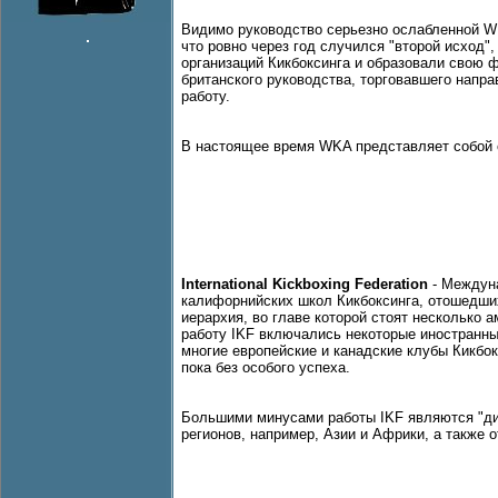
Видимо руководство серьезно ослабленной W
что ровно через год случился "второй исход"
организаций Кикбоксинга и образовали свою 
британского руководства, торговавшего напр
работу.
В настоящее время WKA представляет собой 
International Kickboxing Federation
- Междуна
калифорнийских школ Кикбоксинга, отошедших
иерархия, во главе которой стоят несколько 
работу IKF включались некоторые иностранны
многие европейские и канадские клубы Кикбок
пока без особого успеха.
Большими минусами работы IKF являются "дик
регионов, например, Азии и Африки, а также 