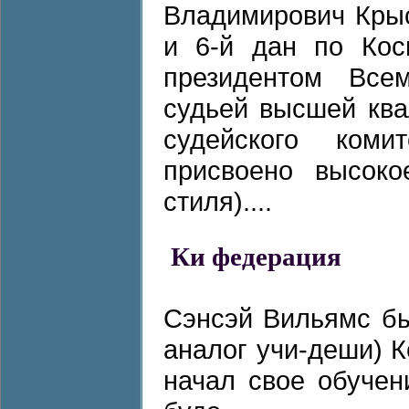
Владимирович Кры
и 6-й дан по Кос
президентом Все
судьей высшей ква
судейского ком
присвоено высоко
стиля)....
Ки федерация
Сэнсэй Вильямс бы
аналог учи-деши) К
начал свое обучен