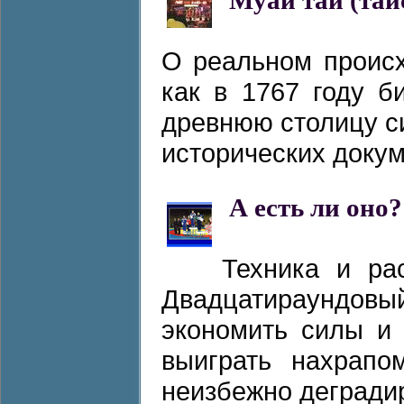
Муай тай (тай
О реальном происх
как в 1767 году б
древнюю столицу си
исторических докуме
А есть ли оно?
Техника и ра
Двадцатираундовый
экономить силы и
выиграть нахрапо
неизбежно деградиру