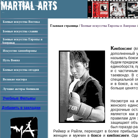
Боевые искусства Востока
Главная страница /
Боевые искусства Европы и Америки
Боевые искусства славян
Боевые искусства Европы и
Америки
К
икбоксинг
(
k
Искусство самообороны
дополненный у
называть бокси
Путь Воина
будем придерж
единоборств, п
Боевые искусства сегодня
и с частичным 
таеквондо. В 
специальной об
Великие мастера
и в боксе, а 
больше ценятся
Лучшие актеры боевиков
Учебные Фильмы
Несмотря на 
женского един
Добавить в закладки
досрочные ост
является как 
правилам для ж
защищают объе
был гораздо р
Рийкер и Райли, переходят в более прибыльн
женщин и мужчин в
боксе
и
кикбоксинге
. Од