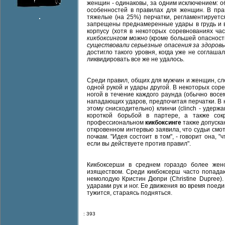
женщин - одинаковы, за одним исключением: 
особенностей в правилах для женщин. В пра
тяжелые (на 25%) перчатки, регламентирует
запрещены преднамеренные удары в грудь и в
корпусу (хотя в некоторых соревнованиях ча
кикбоксингом можно
(кроме большей опасност
существовали серьезные опасения за здоровь
достигло такого уровня, когда уже не соглаш
ликвидировать все же не удалось.
Среди правил, общих для мужчин и женщин, сл
одной рукой и удары другой. В некоторых со
ногой в течение каждого раунда (обычно восе
нападающих ударов, предпочитая перчатки. В н
этому снисходительно) клинчи (clinch - удер
короткой борьбой в партере, а также со
профессиональном
кикбоксинге
также допуска
откровенном интервью заявила, что судьи смот
почкам. "Идея состоит в том", - говорит она, 
если вы действуете против правил".
Кикбоксерши в среднем гораздо более жен
изяществом. Среди кикбоксерш часто попада
немолодую Кристин Дюпри (Christine Dupree
ударами рук и ног. Ее движения во время поед
тужится, стараясь подняться.
: 393