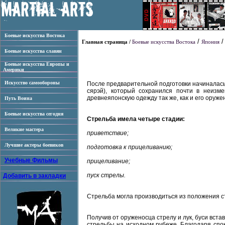
Боевые искусства Востока
/
Главная страница /
Боевые искусства Востока
Япония
Боевые искусства славян
Боевые искусства Европы и
Америки
Искусство самообороны
После предварительной подготовки начиналась
сярэй), который сохранился почти в неизм
древнеяпонскую одежду так же, как и его оруже
Путь Воина
Боевые искусства сегодня
Стрельба имела четыре стадии:
Великие мастера
приветствие;
Лучшие актеры боевиков
подготовка к прицеливанию;
Учебные Фильмы
прицеливание;
пуск стрелы.
Добавить в закладки
Стрельба могла производиться из положения сто
Получив от оруженосца стрелу и лук, буси вст
стрельбы на исходном рубеже. Благодаря спок