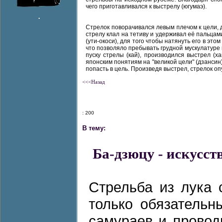
чего приготавливался к выстрелу (югумаэ).
Стрелок поворачивался левым плечом к цели, д
стрелу клал на тетиву и удерживал её пальцам
(ути-окоси), для того чтобы натянуть его в эт
что позволяло пребывать грудной мускулатуре
пуску стрелы (кай), производился выстрел (
японским понятиям на "великой цели" (дзансин)
попасть в цель. Произведя выстрел, стрелок оп
<<<Назад
: 200
В тему:
Ба-дзюцу - искусст
Стрельба из лука 
только обязатель
самураев и провод