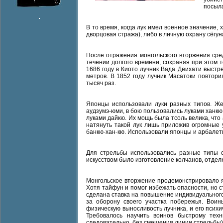
посыла
В то время, когда лук имел военное значение,
дворцовая стража), либо в личную охрану сёгун
После отражения монгольского вторжения сре
течении долгого времени, сохраняя при этом т
1686 году в Киото лучник Вада Деихати выстр
метров. В 1852 году лучник Масатоки повтори
тысяч раз.
Японцы использовали луки разных типов. Ж
аудзумэ-юми, в бою пользовались луками ханкю
луками дайкю. Их мощь была тсоль велика, что
натянуть такой лук лишь приложив огромные у
банкю-хан-кю. Использовали японцы и арбалеты
Для стрельбы использовались разные типы с
искусством было изготовление колчанов, отдел
Монгольское вторжение продемонстрировало я
Хотя тайфун и помог избежать опасности, но 
сделана ставка на повышение индивидуального
за оборону своего участка побережья. Воин
физическую выносливость лучника, и его психи
Требовалось научить воинов быстрому тех
следовательно, без смещения линии стрельбы),