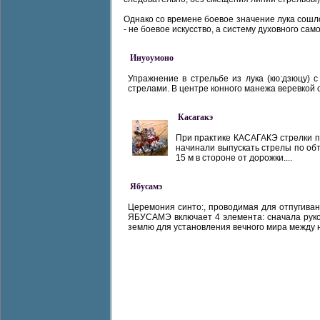
Однако со времене боевое значение лука сошло 
- не боевое искусство, а систему духовного са
Инуоумоно
Упражнение в стрельбе из лука (кю:дзюцу)
стрелами. В центре конного манежа веревкой о
Касагакэ
При практике КАСАГАКЭ стрелки п
начинали выпускать стрелы по обт
15 м в стороне от дорожки....
Ябусамэ
Церемония синто:, проводимая для отпугивани
ЯБУСАМЭ включает 4 элемента: сначала руков
землю для установления вечного мира между н