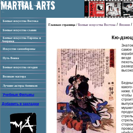
Боевые искусства Востока
/
Главная страница /
Боевые искусства Востока
Япония
Боевые искусства славян
Кю-дзюцу
Боевые искусства Европы и
Америки
Знаток
Искусство самообороны
самое 
корабл
везде
Путь Воина
пехоты
развор
Боевые искусства сегодня
высок
Великие мастера
Бедны
Лучшие актеры боевиков
какого
ниже. 
Учебные Фильмы
чтобы
строи
выпуск
Добавить в закладки
мушке
продо
стрель
стрел
сторон
прово
убийс