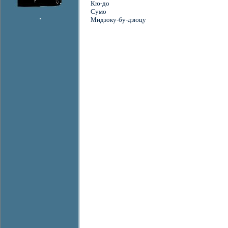
Кю-до
Сумо
Мидзоку-бу-дзюцу