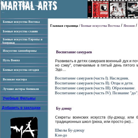
Боевые искусства Востока
/
Главная страница /
Боевые искусства Востока
Япония
Боевые искусства славян
Боевые искусства Европы и
Америки
Искусство самообороны
Воспитание самураев
Путь Воина
Развивать в детях самураев военный дух и по
но сэкку", отмечаемые в пятый день пятог
Эдо....
Боевые искусства сегодня
Воспитание самураев (часть I). Наследник.
Великие мастера
Воспитание самураев (часть II). Отцы и дети.
Воспитание самураев (часть III). Образование.
Лучшие актеры боевиков
Воспитание самураев (часть IV). Познание "до"
Учебные Фильмы
Добавить в закладки
Бу-дзюцу
Секреты воинских искусств (бу-дзюцу, или 
традиционных школ (рюха, или просто рю)...
Школы Бу-дзюцу
Кэн-до