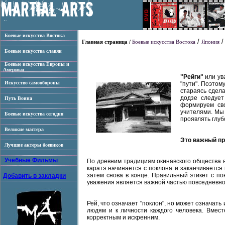
Боевые искусства Востока
/
Главная страница /
Боевые искусства Востока
Япония
Боевые искусства славян
Боевые искусства Европы и
Америки
"Рейги"
или ув
Искусство самообороны
"пути". Поэтом
стараясь сдела
додзе следует
Путь Воина
формируем св
учителями. Мы 
Боевые искусства сегодня
проявлять глубо
Великие мастера
Это важный пр
Лучшие актеры боевиков
Учебные Фильмы
По древним традициям окинавского общества в
каратэ начинается с поклона и заканчивается
затем снова в конце. Правильный этикет с п
Добавить в закладки
уважения является важной частью повседневно
Рей, что означает "поклон", но может означат
людям и к личности каждого человека. Вмес
корректным и искренним.