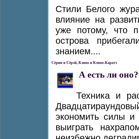
Стили Белого жура
влияние на развит
уже потому, что 
острова прибега
знанием....
Сёрин и Сёрэй, Кэнпо и Кэнпо-Каратэ
А есть ли оно?
Техника и ра
Двадцатираундовый
экономить силы и
выиграть нахрапо
неизбежно деградиру