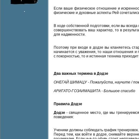
Если ваше физическое отношение и искренност
физические и духовные аспекты Рей сочеталис
В ходе собственной подготовки, если вы всегд
совершенствовать ваш характер, то в результ
для надменности.
Поэтому при входе в додзе вы кланяетесь стар
начинается с уважения, то наши отношения и
с покорностью, то и истинная техника приходит
Два важных термина в Додзе
ОНЕГАЙ ШИМАЦУ - Пожалуйста, научите / по
АРИГАТО-ГОЗАИМАШИТА - Большое спасибо
Правила Додзе
Додзе
- священное место, где мы тренируемс
поведения:
Ученики должны соблюдать график тренировок.
Перед тем, как войти в додзе, снимайте верхн
раздевалке. Если чья-то обувь стоит неправиль