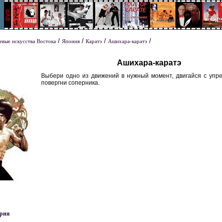
/
/
/
/
евые искусства Востока
Япония
Каратэ
Ашихара-каратэ
Ашихара-каратэ
Выбери одно из движений в нужный момент, двигайся с упре
повергни соперника.
рия