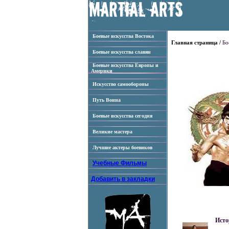
Боевые искусства Востока
Главная страница /
Бо
Боевые искусства славян
Боевые искусства Европы и
Америки
Искусство самообороны
Путь Воина
Боевые искусства сегодня
Великие мастера
Лучшие актеры боевиков
Учебные Фильмы
Добавить в закладки
Исто