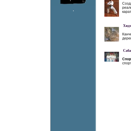
Созд
реал
карат
Хид
Канч
дерев
Саба
Спор
спорт