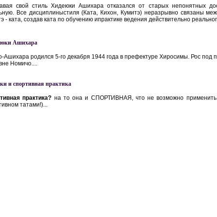
авая свой стиль Xидеюки Ашихара отказался от старых непонятных дое
ьную. Все дисциплиныстиля (Ката, Кихон, Кумитэ) неразрывно связаны меж
э - ката, создав ката по обучению ипрактике ведения действительно реального
эюки Ашихара
о-Ашихара родился 5-го декабря 1944 года в префектуре Хиросимы. Рос под 
не Номичо....
ки и спортивная практика
тивная практика?
на то она и СПОРТИВНАЯ, что не возможно применить в
ивном татами!)...