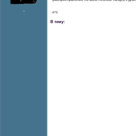
: 473
В тему: