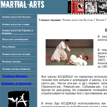
Боевые искусства Востока
/
Главная страница /
Боевые искусства Востока
Япония
Боевые искусства славян
Боевые искусства Европы и
Америки
В раз
Искусство самообороны
изгото
Путь Воина
В пер
железо
Боевые искусства сегодня
Такое
1867)
Великие мастера
японск
ок. 18
Лучшие актеры боевиков
Учебные Фильмы
Все школы БО:ДЗЮЦУ по характеру используе
технике боя копьем и алебардой, и школы, в 
синто:-рю:, Нитэн ити-рю: и др.) первого т
Добавить в закладки
(Такэноути-рю:, Рикисин-рю:, Сибукава-рю:,
броски из дзю:дзюцу. Их осваивали полицей
отрабатываются приемы боя с противником, в
В эпоху Эдо БО:ДЗЮЦУ использовалось как 
распространение по всей Японии танцев с дли