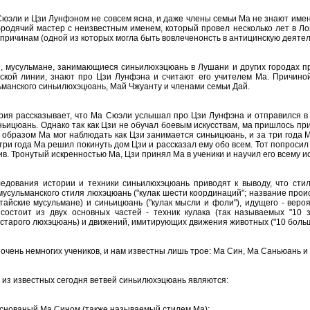
юэли и Цзи Лунфэном не совсем ясна, и даже члены семьи Ма не знают имен
родячий мастер с неизвестным именем, который провел несколько лет в Лоя
причинам (одной из которых могла быть вовлеченонсть в антицинскую деятель
ы, мусульмане, занимающиеся синьилюхэцюань в Лушани и других городах п
ской линии, знают про Цзи Лунфэна и считают его учителем Ма. Причино
манского синьилюхэцюань, Май Чжуанту и членами семьи Дай.
рия рассказывает, что Ма Сюэли услышал про Цзи Лунфэна и отправился в
ньицюань. Однако так как Цзи не обучал боевым искусствам, ма пришлось пр
м образом Ма мог наблюдать как Цзи занимается синьицюань, и за три года М
три года Ма решил покинуть дом Цзи и рассказал ему обо всем. Тот попросил 
ив. Тронутый искренностью Ма, Цзи принял Ма в ученики и научил его всему и
едования истории и техники синьилюхэцюань приводят к выводу, что сти
 мусульманского стиля люхэцюань ("кулак шести координаций"; название про
тайские мусульмане) и синьицюань ("кулак мысли и фоли"), идущего - вер
состоит из двух основных частей - техник кулака (так называемых "10 
старого люхэцюань) и движений, имитирующих движения животных ("10 больш
очень немногих учеников, и нам известны лишь трое: Ма Син, Ма Саньюань и
из известных сегодня ветвей синьилюхэцюань являются:
основаный Ма Сином (также называемый стилем Ма);