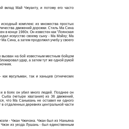
ой вклад Май Чжуанту, и потому его часто
 исходный комплекс из множества простых
оличества движений дорожки. Стиль Ма Сина
н в конце 1980х. Он известен как "Лоянская
едал искусство своему сыну - Ма Мэйху; Ма
у Ма Сина, а затем продолжил учебу у своего
л вызван на бой известным местным бойцом
локировал удар, а затем тут же одной рукой
ночник.
как мусульман, так и ханьцев (этнических
 и в боях он убил много людей. Позднее он
 Сыба (четыре хватания) из 36 движений,
тся, что Ма Саньюань не оставил ни одного
т в отдаленных деревнях центральной части
юэли - Чжан Чжичэна. Чжан был из Наньяна
и Чжэн из уезда Лушань - был единственным