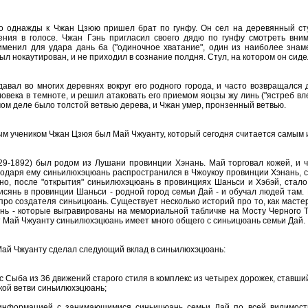
то однажды к Чжан Цзюю пришел брат по гунфу. Он сел на деревянный ст
ения в голосе. Чжан Гэнь пригласил своего дядю по гунфу смотреть вним
рименил для удара дань ба ("одиночное хватание", один из наиболее зн
ыл нокаутирован, и не приходил в сознание полдня. Стул, на котором он сиде
авал во многих деревнях вокруг его родного города, и часто возвращался
ловека в темноте, и решил атаковать его приемом яоцзы жу линь ("ястреб вле
мом деле было толстой ветвью дерева, и Чжан умер, пронзенный ветвью.
м учеником Чжан Цзюя был Май Чжуанту, который сегодня считается самым
29-1892) был родом из Лушани провинции Хэнань. Май торговал кожей, и 
одаря ему синьилюхэцюань распространился в Чжоукоу провинции Хэнань, с
но, после "открытия" синьилюхэцюань в провинциях Шаньси и Хэбэй, стало
исянь в провинции Шаньси - родной город семьи Дай - и обучал людей там
про создателя синьицюань. Существует несколько историй про то, как масте
нь - которые выгравированы на мемориальной табличке на Мосту Черного Т
Май Чжуанту синьилюхэцюань имеет много общего с синьицюань семьи Дай.
Май Чжуанту сделал следующий вклад в синьилюхэцюань:
с Сыба из 36 движений старого стиля в комплекс из четырех дорожек, ставш
кой ветви синьилюхэцюань;
информацией с занимающимися синьицюань семьи Дай по всей видимости