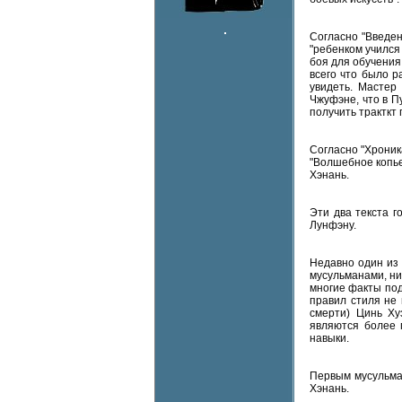
Согласно "Введен
"ребенком учился
боя для обучения 
всего что было р
увидеть. Мастер
Чжуфэне, что в П
получить тракткт 
Согласно "Хроник
"Волшебное копье
Хэнань.
Эти два текста г
Лунфэну.
Недавно один из 
мусульманами, ни
многие факты под
правил стиля не 
смерти) Цинь Ху
являются более 
навыки.
Первым мусульман
Хэнань.