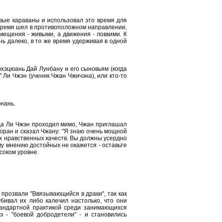
овые караваны и использовал это время для
е время шел в противоположном направлении,
мещения - живыми, а движения - ловкими. К
ь далеко, в то же время удерживая в одной
хэцюань Дай Лунбану и его сыновьям (когда
 Ли Чжэн (ученик Чжан Чжичэна), или кто-то
нань.
гда Ли Чжэн проходил мимо, Чжан приглашал
торан и сказал Чжану: "Я знаю очень мощной
ких нравственных качеств. Вы должны усердно
му мнению достойных не окажется - оставьте
соком уровне.
 прозвали "Ввязывающийся в драки", так как
бивал их либо калечил настолько, что они
стандартной практикой среди занимающихся
э - "боевой добродетели" - и становились