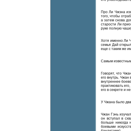
Про Ли Чжэна изв
того, чтобы отра
а затем снова до
старости Ли прио
руке полную чашк
Хотя именно Ли Ч
семья Дай открыл
еще с таким же и
Самым известным
Говорят, что Чжа
его внутрь. Чжан
внутреннее боево
практиковать его
его в секрете и 
У Чжана было два
Чжан Гэнь изучал
он вступал в сх
больше никогда 
боевыми искусст
бандитами).