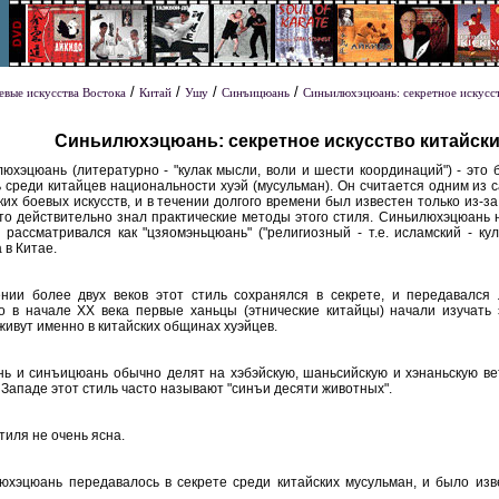
/
/
/
/
евые искусства Востока
Китай
Ушу
Синъицюань
Синьилюхэцюань: секретное искусс
Синьилюхэцюань: секретное искусство китайск
юхэцюань (литературно - "кулак мысли, воли и шести координаций") - это 
 среди китайцев национальности хуэй (мусульман). Он считается одним из 
ких боевых искусств, и в течении долгого времени был известен только из-за
то действительно знал практические методы этого стиля. Синьилюхэцюань 
 рассматривался как "цзяомэньцюань" ("религиозный - т.е. исламский - ку
 в Китае.
ении более двух веков этот стиль сохранялся в секрете, и передавалс
ко в начале XX века первые ханьцы (этнические китайцы) начали изучать 
ивут именно в китайских общинах хуэйцев.
нь и синъицюань обычно делят на хэбэйскую, шаньсийскую и хэнаньскую ве
а Западе этот стиль часто называют "синъи десяти животных".
тиля не очень ясна.
юхэцюань передавалось в секрете среди китайских мусульман, и было изве