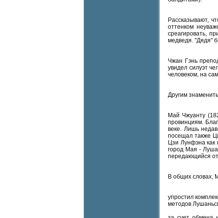
Рассказывают, ч
оттенком неуваж
среагировать, п
медведя. "Дядя" б
Чжан Гэнь препод
увидел силуэт че
человеком, на са
Другим знамениты
Май Чжуанту (18
провинциям. Благ
веке. Лишь недав
посещал также Ц
Цзи Лунфэна как 
город Мая - Луша
передающийся от 
В общих словах, 
упростил комплек
методов Лушаньс
за счет обмена 