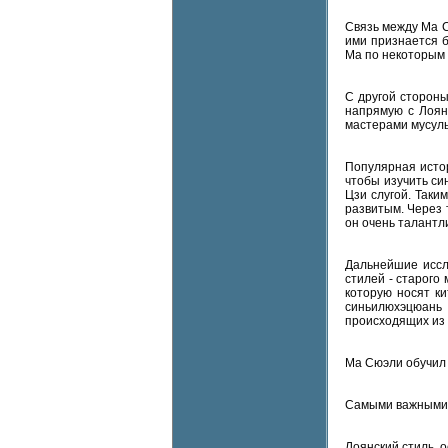
Связь между Ма С
ими признается б
Ма по некоторым 
С другой сторон
напрямую с Лоян
мастерами мусуль
Популярная исто
чтобы изучить си
Цзи слугой. Таки
развитым. Через 
он очень талантл
Дальнейшие иссл
стилей - старого
которую носят ки
синьилюхэцюань 
происходящих из 
Ма Сюэли обучил 
Самыми важными 
Лоянский стиль, 