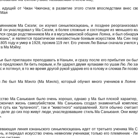
, идущий от Чжан Чжичэна; в развитие этого стиля впоследствии внес св
 Мая
янником Ма Сюэли; он изучил синьилюхэцюань, и позднее реорганизовал
й он унаследовал у Ма Сюэли, в более сложные и состоящие из меньшего к
лся среди родственников Ма и в мусульманской общине Лояна, и был обнаруже
юань", и является практически неизвестным боевым искусством. Ма Син пер
805 году и умер в 1928, прожив 119 лет. Его ученик Лю Ваньи сначала учился 
а Ма Мэйху.
и был приглашен преподавать в Наньян, и сразу после его прибытия он бы
Лю предложил Ли бить первым, и Ли ударил двумя кулаками по ушам Лю. Лю заб
с и потянул, в то же время другой рукой ударив его в голову и сломав Ли позво
 Лю был Ма Мэнлэ (Ма Мэнло), который обучил много учеников в Лояне - 
усство Ма Саньюаня было очень хорошо, однако у Ма был плохой характер,
окончил жизнь самоубийством. Ма Саньюань создал знаменитый комплекс
 суть как "кулачного", так и "животного" направлений. Хотя обычно считае
м деле до сих пор живут люди, унаследовавшие стиль Ма Саньюаня. Они живу
.
евающая линия хэнаньского синьилюхэцюань идет от третьего ученика Ма С
ь, и передал искусство очень немногим ученикам; только его племянник - Л
всю систему.