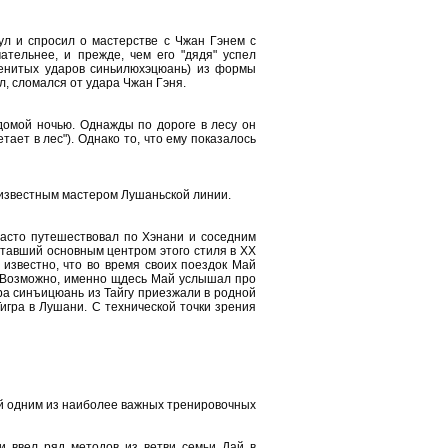
ул и спросил о мастерстве с Чжан Гэнем с
ательнее, и прежде, чем его "дядя" успел
аменитых ударов синьилюхэцюань) из формы
л, сломался от удара Чжан Гэня.
 домой ночью. Однажды по дороге в лесу он
тает в лес"). Однако то, что ему показалось
 известным мастером Лушаньской линии.
часто путешествовал по Хэнани и соседним
тавший основным центром этого стиля в XX
 известно, что во время своих поездок Май
. Возможно, именно щдесь Май услышал про
ра синъицюань из Тайгу приезжали в родной
игра в Лушани. С технической точки зрения
ий одним из наиболее важных тренировочных
 ввел ряд методов из ветви семьи Дай в