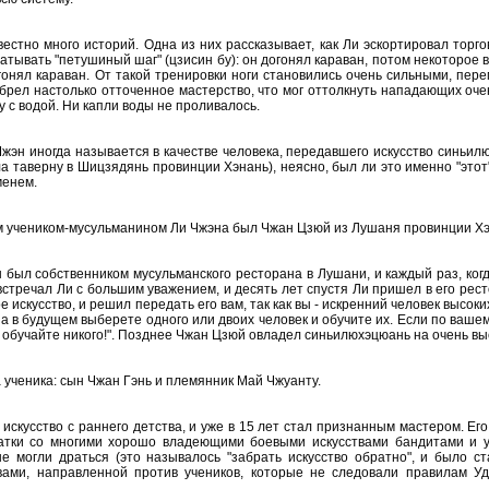
естно много историй. Одна из них рассказывает, как Ли эскортировал торг
батывать "петушиный шаг" (цзисин бу): он догонял караван, потом некоторо
гонял караван. От такой тренировки ноги становились очень сильными, пере
брел настолько отточенное мастерство, что мог оттолкнуть нападающих очен
у с водой. Ни капли воды не проливалось.
жэн иногда называется в качестве человека, передавшего искусство синьилю
а таверну в Шицзядянь провинции Хэнань), неясно, был ли это именно "этот"
менем.
 учеником-мусульманином Ли Чжэна был Чжан Цзюй из Лушаня провинции Хэ
н был собственником мусульманского ресторана в Лушани, и каждый раз, ко
 встречал Ли с большим уважением, и десять лет спустя Ли пришел в его рес
е искусство, и решил передать его вам, так как вы - искренний человек высо
, а в будущем выберете одного или двоих человек и обучите их. Если по ваше
не обучайте никого!". Позднее Чжан Цзюй овладел синьилюхэцюань на очень вы
 ученика: сын Чжан Гэнь и племянник Май Чжуанту.
 искусство с раннего детства, и уже в 15 лет стал признанным мастером. Его
ватки со многими хорошо владеющими боевыми искусствами бандитами и у
не могли драться (это называлось "забрать искусство обратно", и было 
вами, направленной против учеников, которые не следовали правилам Уд