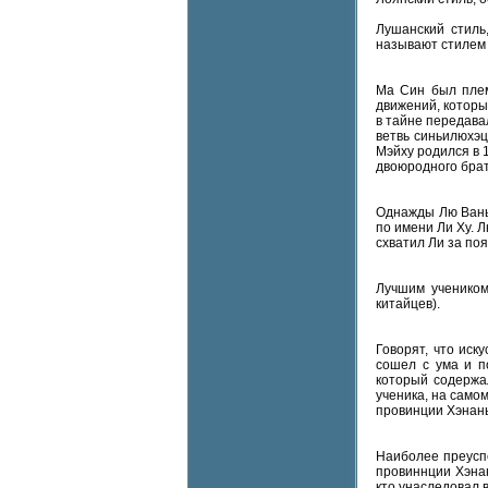
Лушанский стиль
называют стилем
Ма Син был плем
движений, которы
в тайне передава
ветвь синьилюхэц
Мэйху родился в 1
двоюродного брат
Однажды Лю Вань
по имени Ли Ху. 
схватил Ли за поя
Лучшим учеником
китайцев).
Говорят, что иск
сошел с ума и п
который содержал
ученика, на само
провинции Хэнань
Наиболее преусп
провиннции Хэнан
кто унаследовал 