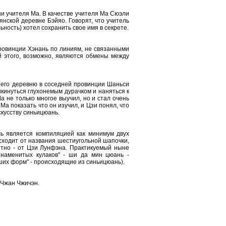
и учителя Ма. В качестве учителя Ма Сюэли
нской деревне Бэйяо. Говорят, что учитель
ность) хотел сохранить свое имя в секрете.
ровинции Хэнань по линиям, не связанными
й этого, возможно, являются обмены между
 его деревню в соседней провинции Шаньси
икинуться глухонемым дурачком и наняться к
а не только многое выучил, но и стал очень
Ма показать что он изучил, и Цзи понял, что
скусству синьицюань.
ль является компиляцией как минимум двух
исходит от названия шестиугольной шапочки,
оятно - от Цзи Лунфэна. Практикуемый ныне
знаменитых кулаков" - ши да мин цюань -
их форм" - происходящие из синьицюань).
 Чжан Чжичэн.