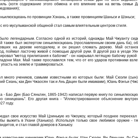
тиль (хотя содержание этого обмена и его влияние как на ветвь семьи Д
едования);
ньилюхэцюань по провинции Хэнань, а также провинциям Шаньси и Шэньси;
 с его мусульманской общиной стал самым влиятельным центром стиля.
было легендарным. Согласно одной из историй, однажды Май Чжуанту сид
ый также был экспертом синьилюхэцюань (прославленным своим дань ба), о
девших на дереве неподалеку, и он решил сломать дерево. Май остано
д, поймал ласточку живой с помощью другой руки. В другой раз в уезде У
ровал "метод прилипания к бабочке" - он накрывал летящую бабочку рукой и
ладони Мая. Май также прославился тем, что от его ударов противники взлета
о упасть на землю и травмироваться.
л много учеников, самыми известными из которых были: Май Сюэли (сын)
й Сиань; как Дин Чжаосян так и Ань Дацин были имамами), Юань Фэнъи (Чжо
а - Бао Дин (Бао Сяньтин, 1865-1942) написал первую книгу по синьилюхэцю
 по синицюань". Его другая книга - "Иллюстрированное объяснение внутре
27 году.
дал свое искусство Май Цзинькую из Чжоукоу, который позднее переехал в
обы выжить в Ухани (Ханькоу). Используя только свое любимое оружие - 
ндитов, и стал главой докеров в Ханькоу.
 известными учениками Юань Фэнъи были: Шан Сюэли, Ян Дяньцин, Лу Сунга