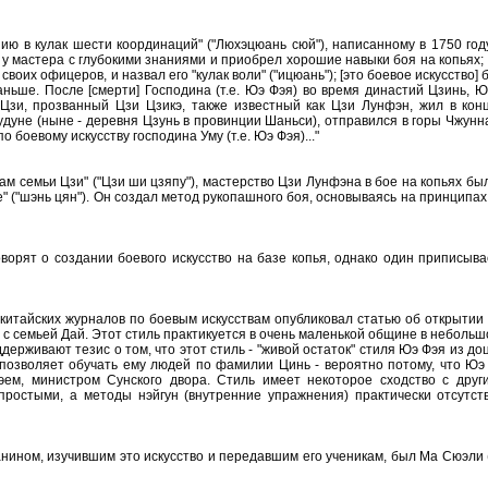
ию в кулак шести координаций" ("Люхэцюань сюй"), написанному в 1750 год
 у мастера с глубокими знаниями и приобрел хорошие навыки боя на копьях; 
своих офицеров, и назвал его "кулак воли" ("ицюань"); [это боевое искусство
аньше. После [смерти] Господина (т.е. Юэ Фэя) во время династий Цзинь, 
 Цзи, прозванный Цзи Цзикэ, также известный как Цзи Лунфэн, жил в ко
удуне (ныне - деревня Цзунь в провинции Шаньси), отправился в горы Чжунн
по боевому искусству господина Уму (т.е. Юэ Фэя)..."
ам семьи Цзи" ("Цзи ши цзяпу"), мастерство Цзи Лунфэна в бое на копьях бы
" ("шэнь цян"). Он создал метод рукопашного боя, основываясь на принципах 
оворят о создании боевого искусство на базе копья, однако один приписыва
китайских журналов по боевым искусствам опубликовал статью об открытии 
 с семьей Дай. Этот стиль практикуется в очень маленькой общине в небольш
держивают тезис о том, что этот стиль - "живой остаток" стиля Юэ Фэя из до
позволяет обучать ему людей по фамилии Цинь - вероятно потому, что Юэ 
эем, министром Сунского двора. Стиль имеет некоторое сходство с друг
простыми, а методы нэйгун (внутренние упражнения) практически отсутст
ином, изучившим это искусство и передавшим его ученикам, был Ма Сюэли 