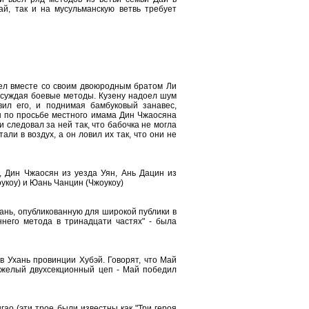
ай, так и на мусульманскую ветвь требует
ел вместе со своим двоюродным братом Ли
бсуждая боевые методы. Кузену надоел шум
вил его, и поднимая бамбуковый занавес,
ян по просьбе местного имама Дин Чжаосяна
 следовал за ней так, что бабочка не могла
ли в воздух, а он ловил их так, что они не
, Дин Чжаосян из уезда Уян, Ань Дацин из
укоу) и Юань Чанцин (Чжоукоу)
ань, опубликованную для широкой публики в
ннего метода в тринадцати частях" - была
 Ухань провинции Хубэй. Говорят, что Май
тяжелый двухсекционный цеп - Май победил
о (эти трое были известны как "Три героя