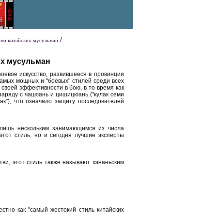
/
тво китайских мусульман
их мусульман
боевое искусство, развившееся в провинции
самых мощных и "боевых" стилей среди всех
 своей эффективности в бою, в то время как
наряду с чацюань и цишицюань ("кулак семи
лак"), что означало защиту последователей
я лишь нескольким занимающимся из числа
этот стиль, но и сегодня лучшие эксперты
тви, этот стиль также называют хэнаньским
стно как "самый жестокий стиль китайских