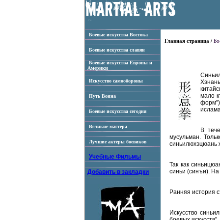
Боевые искусства Востока
Главная страница /
Бо
Боевые искусства славян
Боевые искусства Европы и
Америки
Синьил
Искусство самообороны
Хэнань
китайс
мало к
Путь Воина
форм")
ислама
Боевые искусства сегодня
Великие мастера
В теч
мусульман. Толь
Лучшие актеры боевиков
синьилюхэцюань ж
Учебные Фильмы
Так как синьицюа
синьи (cинъи). Н
Добавить в закладки
Ранняя история с
Искусство синьил
боевых искусств".