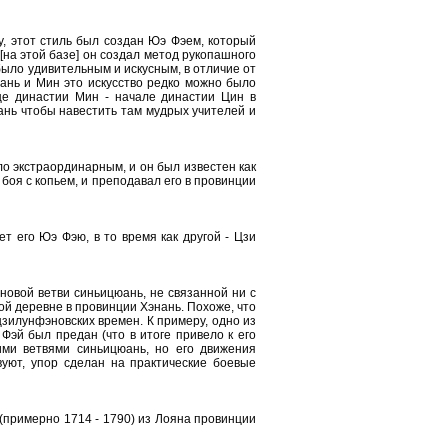
у, этот стиль был создан Юэ Фэем, который
[на этой базе] он создал метод рукопашного
] было удивительным и искусным, в отличие от
Юань и Мин это искусство редко можно было
нце династии Мин - начале династии Цин в
ань чтобы навестить там мудрых учителей и
ло экстраординарным, и он был известен как
боя с копьем, и преподавал его в провинции
ет его Юэ Фэю, в то время как другой - Цзи
новой ветви синьицюань, не связанной ни с
ой деревне в провинции Хэнань. Похоже, что
цзилунфэновских времен. К примеру, одно из
Фэй был предан (что в итоге привело к его
ими ветвями синьицюань, но его движения
вуют, упор сделан на практические боевые
(примерно 1714 - 1790) из Лояна провинции