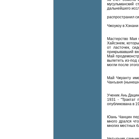
мусульманский с
дальнейшего иссл
распространил си
Чжоукоу в Хэнани
Мастерство Мая 
Хайсэнем, котор
от ласточек, си
прикрывавший вхо
Май продемонстри
вылететь из-под 
могли после этог
Май Чжуанту име
Чанъаня (нынешни
Ученик Ань Дацин
1931 - "Трактат
опубликована в 19
Юань Чанцин пере
много дрался чт
многих местных ба
Четырьмя самыми