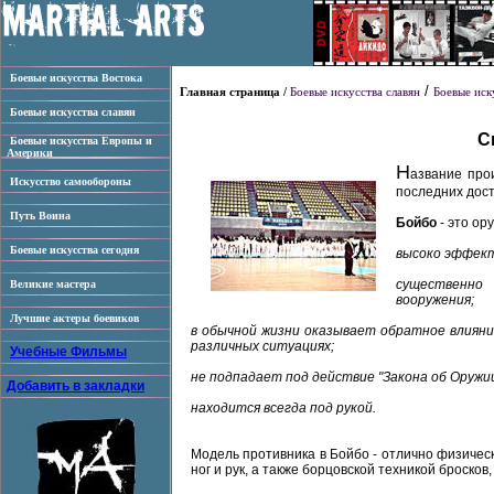
Боевые искусства Востока
/
Главная страница /
Боевые искусства славян
Боевые иск
Боевые искусства славян
С
Боевые искусства Европы и
Америки
Н
азвание про
Искусство самообороны
последних дост
Путь Воина
Бойбо
- это ор
Боевые искусства сегодня
высоко эффект
существенно
Великие мастера
вооружения;
Лучшие актеры боевиков
в обычной жизни оказывает обратное влияни
различных ситуациях;
Учебные Фильмы
не подпадает под действие "Закона об Оружии"
Добавить в закладки
находится всегда под рукой.
Модель противника в Бойбо - отлично физичес
ног и рук, а также борцовской техникой броско