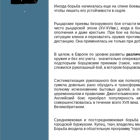
Иногда борьба начиналась еще на спине боевых
чтобы лишить его устойчивости в седле.
Рыцарские приемы безоружного боя отчасти мо
чисто рыцарской эпохи (XV-XVIвв.), когда в 
ополчения и даже крестьян. При бое на больш
ситуации клинок и перехватить оружие против
дистанцию. Она применялась не только при доб
В целом, в Европе по уровню развиты
различ
оружия и без его учета - значительно опережа
подспорьем борцовским приемам (такое, нап
сложился рукопашный бой, в котором борцовск
Систематизация рукопашного боя как полноп
сумела довольно рано обуздать и трансформ
полному исчезновению бытовых дуэлей, а п
церемониалом и правилами. Джентельменское п
Английский бокс приобрел популярность 
совершенствовалась в течении всего XVII века
Великобритании.
Средневековая и постсредневековая борьба
городской буржуазии. Купец, ткач, владелец м
Борьба входила в обзательную программу "горо