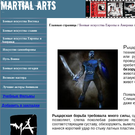
Боевые искусства Востока
Главная страница /
Боевые искусства Европы и Америки
Боевые искусства славян
Боевые искусства Европы и
Америки
Р
ыцар
Искусство самообороны
техни
или р
Путь Воина
прово
хребет
Боевые искусства сегодня
безор
живот
атакую
Великие мастера
живот 
Лучшие актеры боевиков
Появл
Учебные Фильмы
Слишко
даже к
Добавить в закладки
Рыцарская борьба требовала много силы,
о
позволяет, слегка поколебав равновесие 
соответствующим суставу, обезоружить, вымота
нанеся короткий удар по стыку латных пластин