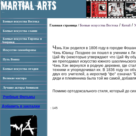
Боевые искусства Востока
/
/
Главная страница /
Боевые искусства Востока
Китай
Боевые искусства славян
Боевые искусства Европы и
Америки
Ч
энь Хэн родился в 1806 году в городке Фошан
Искусство самообороны
Чэнь Юаньу. Позднее он пошел в ученики к Л
Цай Фу (некоторые утверждают что Цай Фу обу
Путь Воина
же преподавал искусство южного шаолиньского 
Чэнь Хэн вернулся в родную деревню, где ста
Боевые искусства сегодня
техники и упорядочивал их. В 1836 году он о
двух его учителей, а иероглиф "фо" означал "
дяди и племянника была той же самой, добавл
Великие мастера
Лучшие актеры боевиков
Помимо ортодоксального стиля, который до сих 
Учебные Фильмы
Добавить в закладки
: 145