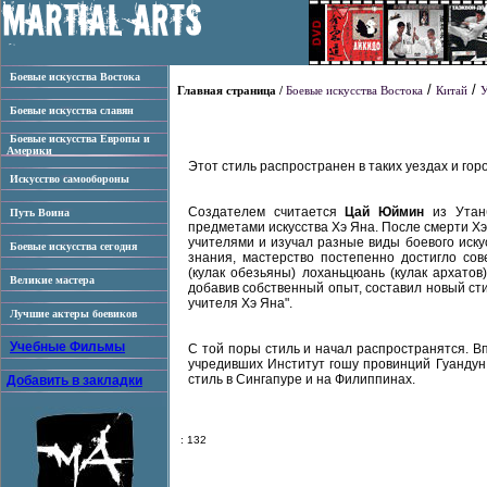
Боевые искусства Востока
/
/
Главная страница /
Боевые искусства Востока
Китай
Боевые искусства славян
Боевые искусства Европы и
Америки
Этот стиль распространен в таких уездах и гор
Искусство самообороны
Создателем считается
Цай Юймин
из Утан
Путь Воина
предметами искусства Хэ Яна. После смерти Хэ
учителями и изучал разные виды боевого иск
Боевые искусства сегодня
знания, мастерство постепенно достигло со
(кулак обезьяны) лоханьцюань (кулак архатов
Великие мастера
добавив собственный опыт, составил новый сти
учителя Хэ Яна".
Лучшие актеры боевиков
Учебные Фильмы
С той поры стиль и начал распространятся. Вп
учредивших Институт гошу провинций Гуандун
стиль в Сингапуре и на Филиппинах.
Добавить в закладки
: 132