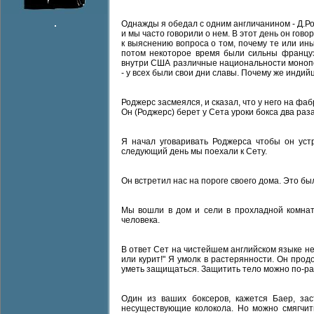
Однажды я обедал с одним англичанином - Д.
и мы часто говорили о нем. В этот день он г
к выяснению вопроса о том, почему те или ин
потом некоторое время были сильны француз
внутри США различные национальности монопо
- у всех были свои дни славы. Почему же индий
Роджерс засмеялся, и сказал, что у него на фаб
Он (Роджерс) берет у Сета уроки бокса два раза
Я начал уговаривать Роджерса чтобы он уст
следующий день мы поехали к Сету.
Он встретил нас на пороге своего дома. Это бы
Мы вошли в дом и сели в прохладной комнате
человека.
В ответ Сет на чистейшем английском языке нео
или курит!" Я умолк в растерянности. Он прод
уметь защищаться. Защитить тело можно по-ра
Один из ваших боксеров, кажется Баер, за
несуществующие колокола. Но можно смягчить