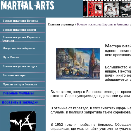
Боевые искусства Востока
Главная страница /
Боевые искусства Европы и Америки
Боевые искусства славян
Боевые искусства Европы и
Америки
М
астера кита
Искусство самообороны
одного, преис
него произошел
Путь Воина
Боевые искусства сегодня
Большинство ж
нищие. Некотор
почти никто н
Великие мастера
афишируется, а
Лучшие актеры боевиков
Было время, когда в Бенаресе ежегодно прово
Учебные Фильмы
схваток. Соревнующиеся доводили свои кулаки д
Добавить в закладки
В отличие от каратэдо, в этих схватках удары
случаям, и полиция запретила такие соревнова
В 1952 году я прибыл в Бенарес. Обращался
спрашивая, где можно найти учителя по кулачн