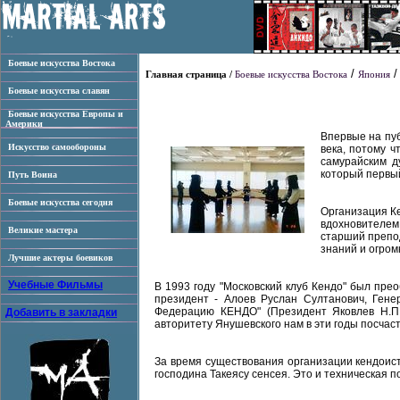
Боевые искусства Востока
/
Главная страница /
Боевые искусства Востока
Япония
Боевые искусства славян
Боевые искусства Европы и
Америки
Впервые на пуб
Искусство самообороны
века, потому 
самурайским д
который первы
Путь Воина
Боевые искусства сегодня
Организация К
вдохновителем
Великие мастера
старший препод
знаний и огром
Лучшие актеры боевиков
Учебные Фильмы
В 1993 году "Московский клуб Кендо" был пре
президент - Алоев Руслан Султанович, Гене
Федерацию КЕНДО" (Президент Яковлев Н.П.,
Добавить в закладки
авторитету Янушевского нам в эти годы посчаст
За время существования организации кендоист
господина Такеясу сенсея. Это и техническая 