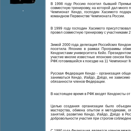
В 1998 году Россию посетил бывший Премье
совместную тренировку, на которой дал много п
Чемпионат Кендо, господин Хасимото подар
командном Первенстве Чемпионата России.
В 1999 году господин Хасимото присутствова
провел совместную тренировку с участниками 2
Зимой 2000 года делегация Российских Кендои
посетила Японию в рамках Программы обмен
Кендоистами университета Кейо. Президентом
участие многие известные японские сенсеи Кен
РФК готовившейся к поездке на 11 Чемпионат 
Русская Федерация Кендо - организация обще
заниматься Кендо, Иайдо, Дзёдо, не зависим
обязанности членов Федерации.
В настоящее время в РФК входят Кендоисты от 
Целью создания организации было объедин
мастерства, обмена опытом и методиками, 
занятий, развитию Кендо, Иайдо, Дзёдо в Ро
добровольности участия при строгом соблюден
С 1990 года Федерация является членом межд