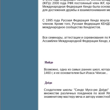
(IKF)(с 2000 года РФК постоянный член IKF, 
Международная Федерация Кендо была основана
для достижения дружбы и взаимопонимания ме
С 1995 года Русская Федерация Кендо вошла
членом. Кроме того, Русская Федерация КЕН
международное сообщество Кендоистов.
Все семинары, аттестации и соревнования по
Ассамблее Международной Федерации Кендо, вс
Иайдо
Возможно, одна из самых ранних школ, котор
1460 г, и ее основателем был Изаса Чёисаи...
Дзёдо
Создателем школы "Синдо Мусо-рю Дзёдо" б
множестве различных поединков по всей Яп
знаменитому мастеру меча и автору известной 