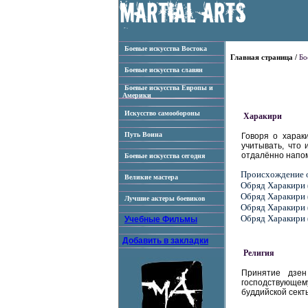
Боевые искусства Востока
Главная страница /
Бо
Боевые искусства славян
Боевые искусства Европы и
Америки
Искусство самообороны
Харакири
Путь Воина
Говоря о харак
учитывать, что
отдалённо напом
Боевые искусства сегодня
Происхождение 
Великие мастера
Обряд Харакири (
Обряд Харакири (
Лучшие актеры боевиков
Обряд Харакири (
Обряд Харакири (
Учебные Фильмы
Добавить в закладки
Религия
Принятие дзен
господствующему
буддийской секты