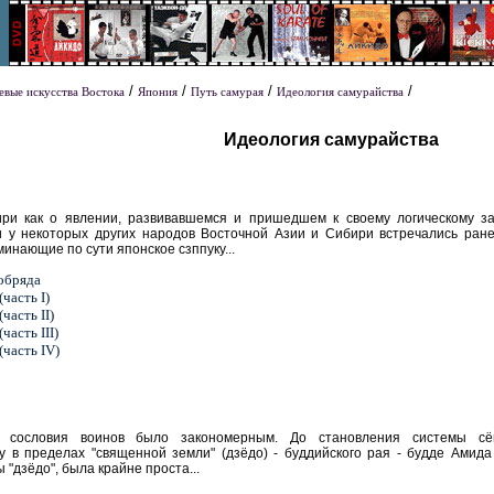
/
/
/
/
евые искусства Востока
Япония
Путь самурая
Идеология самурайства
Идеология самурайства
ири как о явлении, развивавшемся и пришедшем к своему логическому з
 и у некоторых других народов Восточной Азии и Сибири встречались ран
инающие по сути японское сзппуку...
обряда
часть I)
часть II)
часть III)
часть IV)
 сословия воинов было закономерным. До становления системы сёг
 в пределах "священной земли" (дзёдо) - буддийского рая - будде Амида
 "дзёдо", была крайне проста...