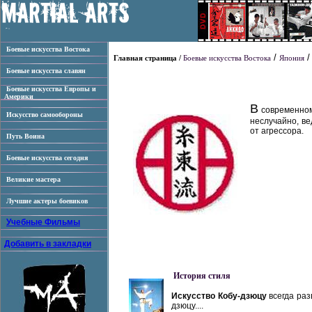
Боевые искусства Востока
/
Главная страница /
Боевые искусства Востока
Япония
Боевые искусства славян
Боевые искусства Европы и
Америки
В
современном
Искусство самообороны
неслучайно, в
от агрессора.
Путь Воина
Боевые искусства сегодня
Великие мастера
Лучшие актеры боевиков
Учебные Фильмы
Добавить в закладки
История стиля
Искусство Кобу-дзюцу
всегда раз
дзюцу....