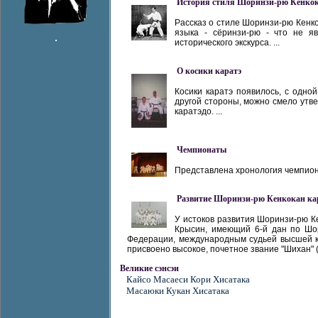
История стиля Шоринзи-рю Кенкок
Рассказ о стиле Шоринзи-рю Кенко
языка - сёринзи-рю - что не я
исторического экскурса. ...
О косики каратэ
Косики каратэ появилось, с одной
другой стороны, можно смело утве
каратэдо. ...
Чемпионаты
Представлена хронология чемпиона
Развитие Шоринзи-рю Кенкокан кар
У истоков развития Шоринзи-рю К
Крысин, имеющий 6-й дан по Шор
Федерации, международным судьей высшей кв
присвоено высокое, почетное звание "Шихан" (Г
Великие сэнсэи
Кайсо Масаеси Кори Хисатака
Масаюки Кукан Хисатака