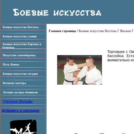
Боевые искусства Востока
/
Главная страница /
Боевые искусства Востока
Япония
Боевые искусства славян
Боевые искусства Европы и
Америки
Торговцев с О
Искусство самообороны
бассейна. Ест
внимательно из
Путь Воина
Боевые искусства сегодня
Великие мастера
Лучшие актеры боевиков
Учебные Фильмы
Добавить в закладки