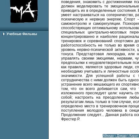
поведения, знакомить с достижениями пс
должен моделировать те эмоциональные
приводить их в определенные состояния. В
умеет настраиваться на соперничество, р
психическую и нервную энергию. Спорт 
самоконтролю и саморегуляции. Психоре
способствующих оптимальному использова
специальных центрально-мозговых пере
Учебные Фильмы
концентрированно и наиболее рациональ
тренировок и соревнований спортсмен до
работоспособность не только во время с
уровень нервно-психической активности, 
тонуса. Предстартовая лихорадка, или н
управлять своими эмоциями, нервами, ч
предпосылки к неудовлетворительным пси
как правило, являются здоровые люди, с
необходимо учитывать и личностные особ
значимости. Для успешной работы с 
сотрудничества с ними должен быть однозн
устранение всего мешающего их спортивно
том, что он всего добивается сам, что
изложенного преследует цели: научить с
собой; настроить на преодоление любы
результатам лишь только в том случае, ес
определено место в тренировочном проце
поступления молодого человека в секц
Продолжение следует... Данная работа осн
Фрестер Р.
Айкидо
Дзюдо
Кара
\
\