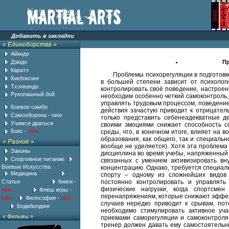
Добавить в закладки
«
Единоборства
»
Айкидо
Дзюдо
Пр
Каратэ
Проблемы психорегуляции в подготовке
Кикбоксинг
в большей степени зависит от психологи
Тхэквандо
контролировать своё поведение, настроен
Рукопашный бой
необходим особенно четкий самоконтроль
................
управлять трудовым процессом, поведение
Боевое самбо
действия зачастую приводит к отрицател
Самооборона
-
new
только представить себенеадекватные де
Учимся драться
своими эмоциями снижает способность со
Бокс -
new
среды, что, в конечном итоге, влияет на
образования, как общего, так и специаль
«
Разное
»
вообще не уделяется). Хотя эта проблема
Законы
дисциплина во время учебы, напряженный
Спортивное питание
связанных с умением активизировать вн
Боевые Искусства
концентрацию. Однако, требуется специаль
Медицина
......... ljj
спорту – одному из сложнейших видов 
Статьи
..................
Книги
-
постоянно контролировать и управлять
физические нагрузки, когда спортсме
new
..........
Флеш игры
-
перенапряжениям, которые снижают эффект
new
..
Философия
-
new
.
случаев нередко приводит к срывам, пот
...
Бодибилдинг
необходимо стимулировать активное уч
«
Фильмы
»
приемами саморегуляции и самоконтроля,
тренер должен давать ему самостоятельны