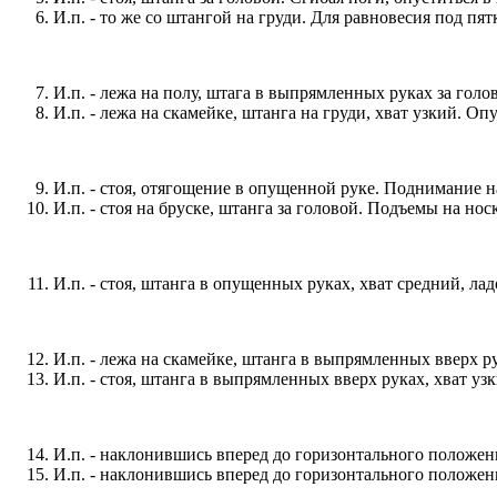
И.п. - то же со штангой на груди. Для равновесия под п
И.п. - лежа на полу, штага в выпрямленных руках за гол
И.п. - лежа на скамейке, штанга на груди, хват узкий. Оп
И.п. - стоя, отягощение в опущенной руке. Поднимание на
И.п. - стоя на бруске, штанга за головой. Подъемы на носк
И.п. - стоя, штанга в опущенных руках, хват средний, лад
И.п. - лежа на скамейке, штанга в выпрямленных вверх р
И.п. - стоя, штанга в выпрямленных вверх руках, хват у
И.п. - наклонившись вперед до горизонтального положен
И.п. - наклонившись вперед до горизонтального положени