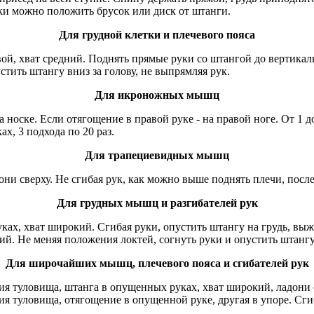
ятки можно положить брусок или диск от штанги.
Для грудной клетки и плечевого пояса
овой, хват средний. Поднять прямые руки со штангой до вертика
устить штангу вниз за голову, не выпрямляя рук.
Для икроножных мышц
 носке. Если отягощение в правой руке - на правой ноге. От 1 до
ах, 3 подхода по 20 раз.
Для трапециевидных мышц
они сверху. Не сгибая рук, как можно выше поднять плечи, после
Для грудных мышц и разгибателей рук
уках, хват широкий. Сгибая руки, опустить штангу на грудь, вы
зкий. Не меняя положения локтей, согнуть руки и опустить штанг
Для широчайших мышц, плечевого пояса и сгибателей рук
ия туловища, штанга в опущенных руках, хват широкий, ладони с
я туловища, отягощение в опущенной руке, другая в упоре. Сгиб