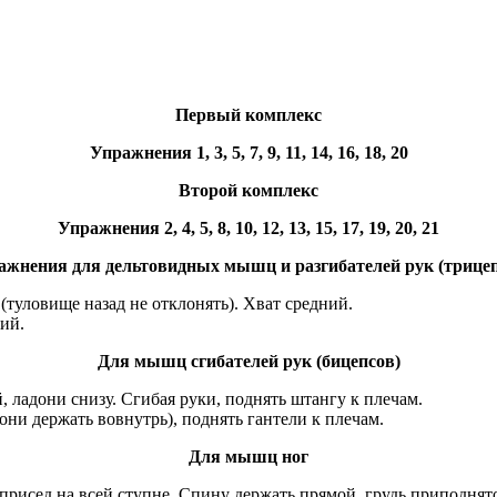
Первый комплекс
Упражнения 1, 3, 5, 7, 9, 11, 14, 16, 18, 20
Второй комплекс
Упражнения 2, 4, 5, 8, 10, 12, 13, 15, 17, 19, 20, 21
ажнения для дельтовидных мышц и разгибателей рук (трицеп
туловище назад не отклонять). Хват средний.
ий.
Для мышц сгибателей рук (бицепсов)
й, ладони снизу. Сгибая руки, поднять штангу к плечам.
дони держать вовнутрь), поднять гантели к плечам.
Для мышц ног
 в присед на всей ступне. Спину держать прямой, грудь приподнят