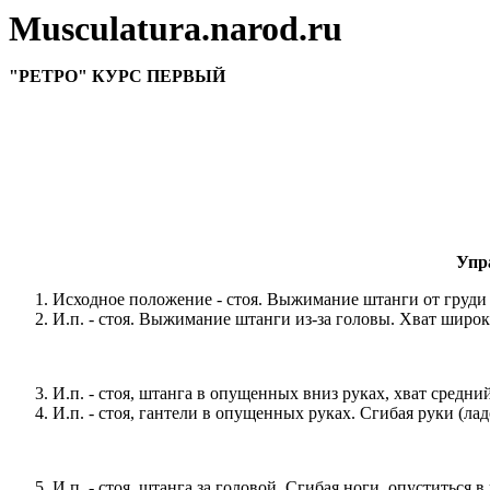
Musculatura.narod.ru
"РЕТРО" КУРС ПЕРВЫЙ
Упр
Исходное положение - стоя. Выжимание штанги от груди (
И.п. - стоя. Выжимание штанги из-за головы. Хват широк
И.п. - стоя, штанга в опущенных вниз руках, хват средни
И.п. - стоя, гантели в опущенных руках. Сгибая руки (ла
И.п. - стоя, штанга за головой. Сгибая ноги, опуститься