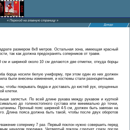
« Переход на главную страницу »
Дзюдо
квадрате размером 8х8 метров. Остальная зона, имеющая красный
сти, так как должна предохранять соперников от травм.
50 см и шириной около 10 см делаются две отметки, откуда борцы
 оба борца носили белую униформу, при этом один из них должен
равила были внесены изменения, и костюмы стали разноцветными.
.
ы, чтобы покрывать бедра и доставать до кистей рук, опущенных
ой клетки.
выше запястья. По всей длине рукава между рукавом и курткой
симально до голеностопного сустава или минимально до точки,
 штанины. Прочный пояс шириной 4-5 см, должен быть завязан на
го. Длина пояса должна быть такой, чтобы после двух оборотов
уважение сопернику 7 раз. Первый поклон нужно совершить перед
самым началом поединка. Четвертый поклон следует сразу после