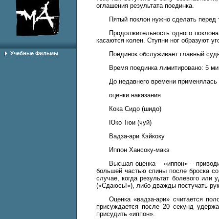
оглашения результата поединка.
Пятый поклон нужно сделать перед т
Продолжительность одного поклона 
касаются колен. Ступни ног образуют уго
Учебные Фильмы
Поединок обслуживает главный судья
Время поединка лимитировано: 5 ми
До недавнего времени применялась
оценки наказания
Кока Сидо (шидо)
Юко Тюи (чуй)
Вадза-ари Кэйкоку
Иппон Хансоку-макэ
Высшая оценка – «иппон» – приводи
большей частью спины после броска со
случае, когда результат болевого или
(«Сдаюсь!»), либо дважды постучать рук
Оценка «вадза-ари» считается пол
присуждается после 20 секунд удержа
присудить «иппон».