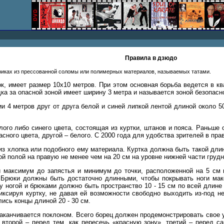
Правила в дзюдо
риках из прессованной соломы или полимерных материалов, называемых татами.
ок, имеет размер 10х10 метров. При этом основная борьба ведется в 
ка за опасной зоной имеет ширину 3 метра и называется зоной безопасно
ии 4 метров друг от друга белой и синей липкой лентой длиной около 
ого либо синего цвета, состоящая из куртки, штанов и пояса. Раньше
асного цвета, другой – белого. С 2000 года для удобства зрителей в п
з хлопка или подобного ему материала. Куртка должна быть такой длин
й полой на правую не менее чем на 20 см на уровне нижней части грудн
 максимум до запястья и минимум до точки, расположенной на 5 см 
 Брюки должны быть достаточно длинными, чтобы покрывать ноги мак
 ногой и брюками должно быть пространство 10 - 15 см по всей длине
иксируя куртку, не давая ей возможности свободно выходить из-под не
лись концы длиной 20 - 30 см.
заканчивается поклоном. Всего борец должен продемонстрировать свое 
и, второй – перед тем, как пересечь «красную зону», третий – перед 