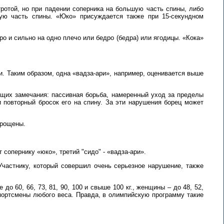
тротой, но при падении соперника на большую часть спины, либо
шую часть спины. «Юко» присуждается также при 15-секундном
ро и сильно на одно плечо или бедро (бедра) или ягодицы. «Кока»
и. Таким образом, одна «вадза-ари», например, оценивается выше
ющих замечания: пассивная борьба, намеренный уход за пределы
 повторный бросок его на спину. За эти нарушения борец может
прощены.
 сопернику «юко», третий "сидо" - «вадза-ари».
Участнику, который совершил очень серьезное нарушение, также
 60, 66, 73, 81, 90, 100 и свыше 100 кг., женщины – до 48, 52,
 спортсмены любого веса. Правда, в олимпийскую программу такие