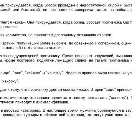
на присуждается, когда бросок проведен с недостаточной силой и быс
 силой или быстротой, но при падении соперника только на неболь
ляется «кока». Она присуждается, когда борец, бросает противника быст
держании.
 их количества, не приводят к досрочному окончанию схватки.
частник, получивший более высокие, по сравнению с соперником, оценк
- выше любого количества «кока».
из-за предупреждений противнику. Среди основных нарушений, вызыва
ы, кроме локтевого, поднятие лежащего спиной на татами противника и
сидо", "тюи", "кэйкоку" и "хансоку". Недавно правила были несколько у
 "хансоку".
ит к тому, что противнику дается оценка «кока». Второй "сидо" приносит
томатическому окончанию поединка в пользу противника ("хансоку"). 
атически приводит к дисквалификации.
 весовых категориях. В настоящее время мужчины соревнуются в весе до
го, проводятся турниры в абсолютной категории, где могут участвовать