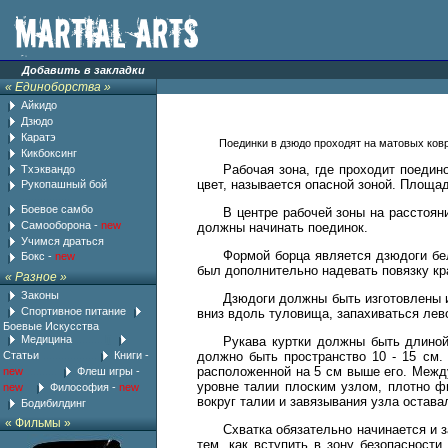
Добавить в закладки
«
Единоборства
»
Айкидо
Дзюдо
Каратэ
Поединки в дзюдо проходят на матовых ков
Кикбоксинг
Рабочая зона, где проходит поедин
Тхэквандо
цвет, называется опасной зоной. Площад
Рукопашный бой
................
Боевое самбо
В центре рабочей зоны на расстоян
Самооборона
-
new
должны начинать поединок.
Учимся драться
Формой борца является дзюдоги бел
Бокс -
new
был дополнительно надевать повязку кр
«
Разное
»
Законы
Дзюдоги должны быть изготовлены и
Спортивное питание
вниз вдоль туловища, запахиваться лево
Боевые Искусства
Медицина
......... ljj
Рукава куртки должны быть длиной
Статьи
..................
Книги
-
должно быть пространство 10 - 15 см.
расположенной на 5 см выше его. Между
new
..........
Флеш игры
-
уровне талии плоским узлом, плотно ф
new
..
Философия
-
new
.
вокруг талии и завязывания узла остава
Бодибилдинг
«
Фильмы
»
Схватка обязательно начинается и 
тем, как вступить в зону безопасност