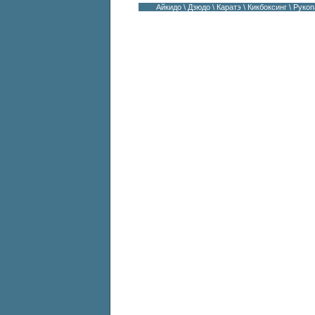
Айкидо \
Дзюдо
\
Каратэ
\
Кикбоксинг
\
Руко