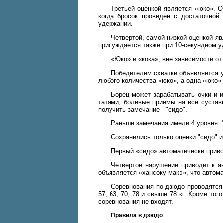
Третьей оценкой является «юко». О
когда бросок проведен с достаточной
удержании.
Четвертой, самой низкой оценкой яв
присуждается также при 10-секундном у
«Юко» и «кока», вне зависимости от
Победителем схватки объявляется у
любого количества «юко», а одна «юко» 
Борец может зарабатывать очки и 
татами, болевые приемы на все сустав
получить замечание - "сидо".
Раньше замечания имели 4 уровня: "
Сохранились только оценки "сидо" и
Первый «сидо» автоматически привод
Четвертое нарушение приводит к ав
объявляется «хансоку-макэ», что автом
Соревнования по дзюдо проводятся в
57, 63, 70, 78 и свыше 78 кг. Кроме то
соревнования не входят.
Правила в дзюдо