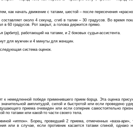
ем, как начать движение с татами, шестой – после пересечения «красно
составляет около 4 секунд, сгиб в талии – 30 градусов. Во время по
л в 60 градусов. Рот закрыт, а голова держится прямо.
 (арбитр), работающий на татами, и 2 боковых судьи-ассистента.
нут для мужчин и 4 минуты для женщин.
 следующая система оценок.
т к немедленной победе применившего прием борца. Эта оценка присуж
 значительной амплитудой, силой и быстротой или если проведено удер
 удушающего приема очевиден или если соперник самостоятельно призна
ой по татами или какой-то части своего тела.
овиной «иппон». Борец, проведший 2 приема, отмеченных «ваза-ари»,
ния или в случае, если противник касается татами спиной, однако 