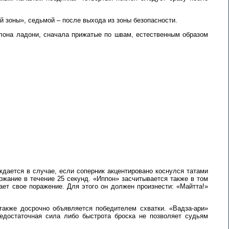
й зоны», седьмой – после выхода из зоны безопасности.
клона ладони, сначала прижатые по швам, естественным образом
дается в случае, если соперник акцентировано коснулся татами
жание в течение 25 секунд. «Иппон» засчитывается также в том
ет свое поражение. Для этого он должен произнести: «Майтта!»
 также досрочно объявляется победителем схватки. «Вадза-ари»
недостаточная сила либо быстрота броска не позволяет судьям