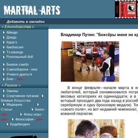
Добавить в закладки
«
Единоборства
»
Айкидо
Владимир Путин: "Боксёры меня не кр
Дзюдо
Каратэ
Кикбоксинг
Тхэквандо
Рукопашный бой
................
Боевое самбо
Самооборона
-
new
Учимся драться
Бокс -
new
«
Разное
»
В конце февраля—начале марта в хор
Законы
любителей, ко­торый ознаменовался пот
Спортивное питание
весовых катего­риях из одиннадцати, и в
Боевые Искусства
который проходил два года назад в россий
Медицина
......... ljj
сере­бряную и одну бронзовую медали). То
«своего поля>, но вот недавний чемпионат
Статьи
..................
Книги
-
кожаной перчатки.
new
..........
Флеш игры
-
new
..
Философия
-
new
.
...
Бодибилдинг