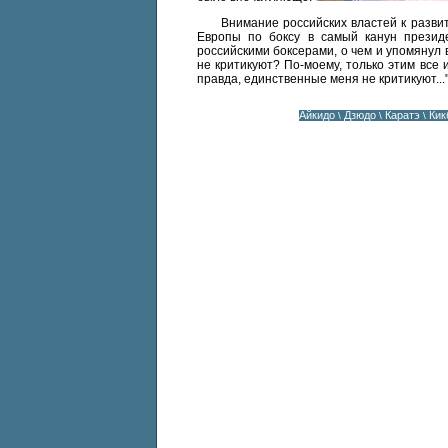
Внимание российских властей к развит
Европы по бок­су в самый канун прези
российскими боксерами, о чем и упомянул в
не критикуют? По-мое­му, только этим все
правда, единственные меня не критикуют...
Айкидо
Дзюдо
Каратэ
Кик
\
\
\